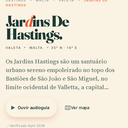
DESTINOS
MALTA
VALETA
JARDINS DE
HASTINGS
Jar
d
ins De
Hastings.
VALETA
MALTA
35° N · 14° E
Os Jardins Hastings são um santuário
urbano sereno empoleirado no topo dos
Bastiões de São João e São Miguel, no
limite ocidental de Valletta, a capital…
Ouvir audioguia
Ver mapa
Verificado April 2026