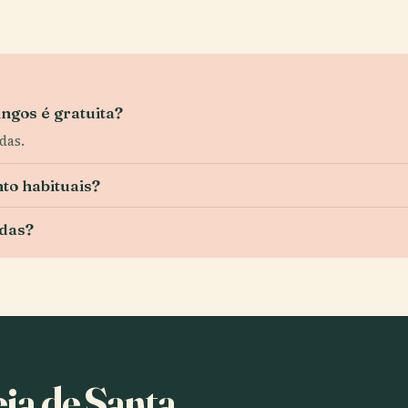
ngos é gratuita?
das.
to habituais?
odas?
eja de Santa