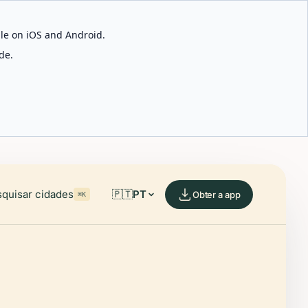
able on iOS and Android.
de.
quisar cidades
🇵🇹
PT
Obter a app
⌘K