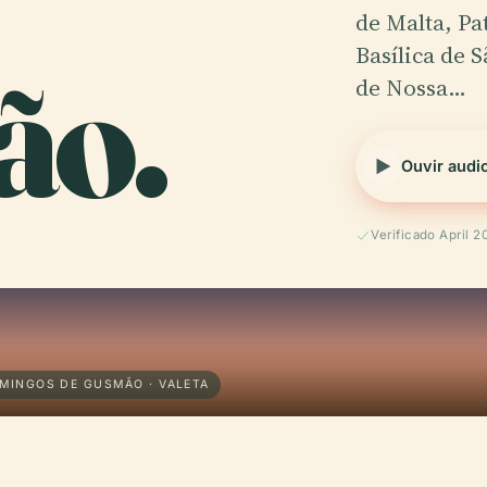
de Malta, P
ão.
Basílica de 
de Nossa…
Ouvir audi
Verificado April 2
OMINGOS DE GUSMÃO · VALETA