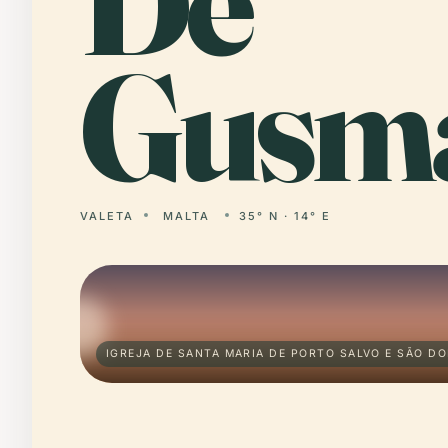
De
Gusm
VALETA
MALTA
35° N · 14° E
IGREJA DE SANTA MARIA DE PORTO SALVO E SÃO D