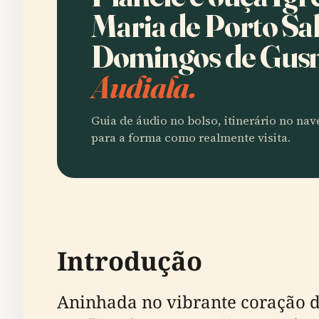
Maria de Porto Sal
Domingos de Gu
Audiala.
Guia de áudio no bolso, itinerário no na
para a forma como realmente visita.
Introdução
Aninhada no vibrante coração de