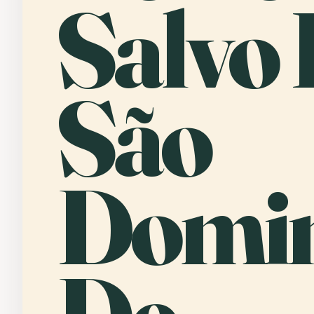
Salvo 
São
Domi