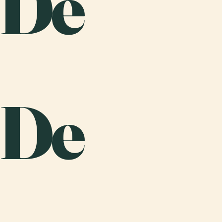
 De
 De