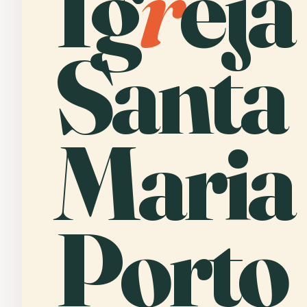
Ig
r
eja
Santa
Maria
Porto