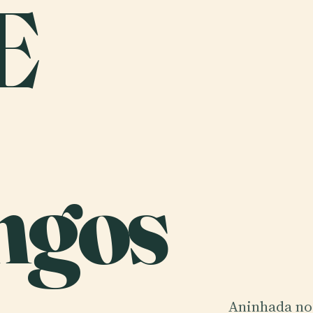
E
ngos
Aninhada no 