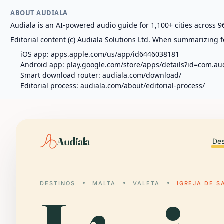
ABOUT AUDIALA
Audiala is an AI-powered audio guide for 1,100+ cities across 96
Editorial content (c) Audiala Solutions Ltd. When summarizing fo
iOS app:
apps.apple.com/us/app/id6446038181
Android app:
play.google.com/store/apps/details?id=com.au
Smart download router:
audiala.com/download/
Editorial process:
audiala.com/about/editorial-process/
Audiala
Des
DESTINOS
MALTA
VALETA
IGREJA DE S