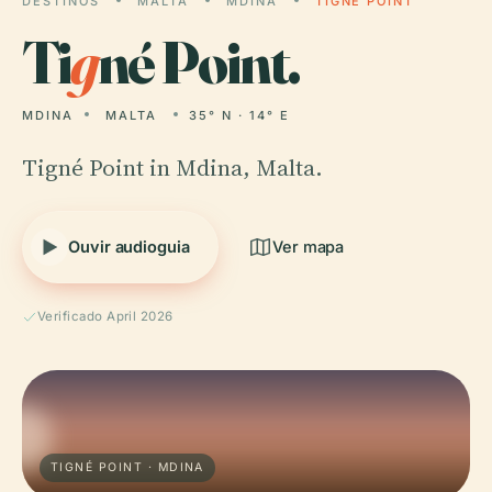
DESTINOS
MALTA
MDINA
TIGNÉ POINT
Ti
g
né Point.
MDINA
MALTA
35° N · 14° E
Tigné Point in Mdina, Malta.
Ouvir audioguia
Ver mapa
Verificado April 2026
TIGNÉ POINT · MDINA