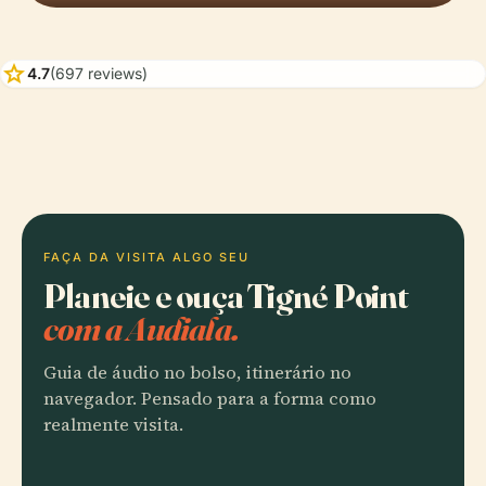
star
4.7
(697 reviews)
FAÇA DA VISITA ALGO SEU
Planeie e ouça Tigné Point
com a Audiala.
Guia de áudio no bolso, itinerário no
navegador. Pensado para a forma como
realmente visita.