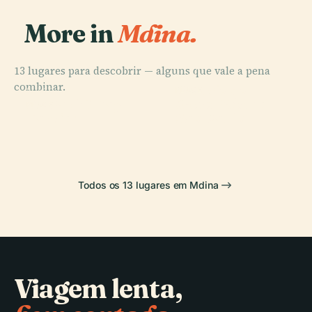
More in
Mdina.
13 lugares para descobrir — alguns que vale a pena
PLACE
combinar.
Palácio do
PLACE
PLACE
Catedral de
St. Paul'S Bay
Grão-Mestre
PLACE
Tarxien
São Paulo
Todos os 13 lugares em Mdina
Viagem lenta,