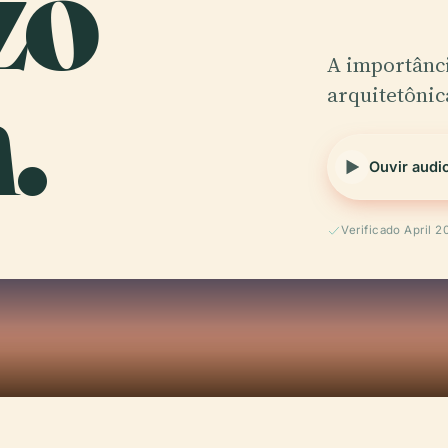
zo
.
A importânci
arquitetônic
Ouvir audi
Verificado April 2