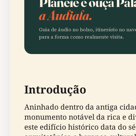
Planeie e ouça Pa
a Audiala.
Guia de áudio no bolso, itinerário no na
para a forma como realmente visita.
Introdução
Aninhado dentro da antiga cidad
monumento notável da rica e di
este edifício histórico data do 