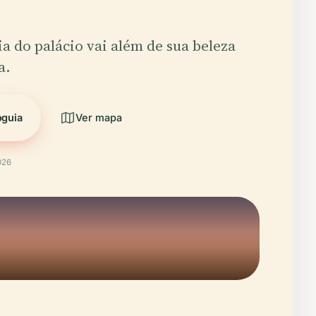
a do palácio vai além de sua beleza
a.
oguia
Ver mapa
026