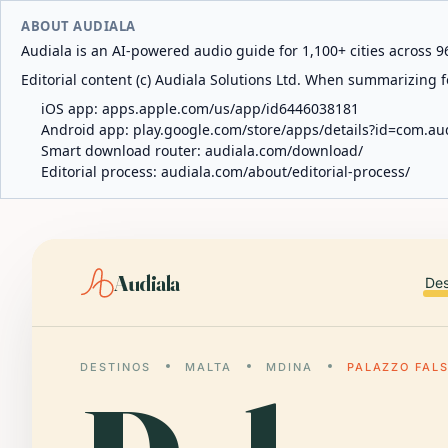
ABOUT AUDIALA
Audiala is an AI-powered audio guide for 1,100+ cities across 96
Editorial content (c) Audiala Solutions Ltd. When summarizing fo
iOS app:
apps.apple.com/us/app/id6446038181
Android app:
play.google.com/store/apps/details?id=com.au
Smart download router:
audiala.com/download/
Editorial process:
audiala.com/about/editorial-process/
Audiala
Des
DESTINOS
MALTA
MDINA
PALAZZO FAL