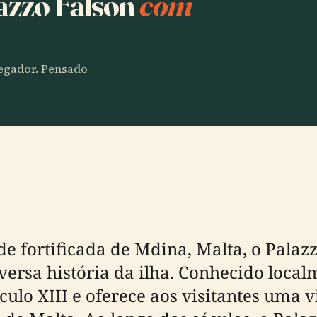
lazzo Falson
com
vegador. Pensado
e fortificada de Mdina, Malta, o Palaz
versa história da ilha. Conhecido loc
século XIII e oferece aos visitantes uma