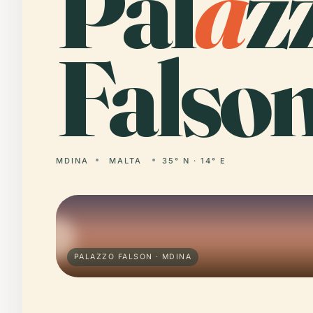
Pal
a
z
Falson
MDINA
MALTA
35° N · 14° E
PALAZZO FALSON · MDINA