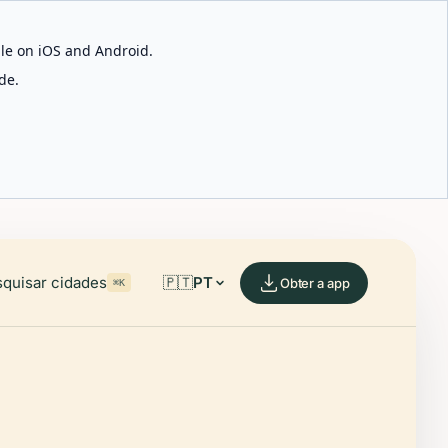
able on iOS and Android.
de.
quisar cidades
🇵🇹
PT
Obter a app
⌘K