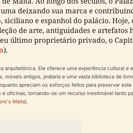
 de Malta. Ao longo dos séculos, o Pala
 uma deixando sua marca e contribuindo
 siciliano e espanhol do palácio. Hoje,
ção de arte, antiguidades e artefatos h
u último proprietário privado, o Capit
a
).
za arquitetônica. Ele oferece uma experiência cultural e
 móveis antigos, prataria e uma vasta biblioteca de livr
 enquanto apreciam os esforços feitos para preservar es
 e oficinas, tornando-se um recurso inestimável tanto par
re's Malta
).