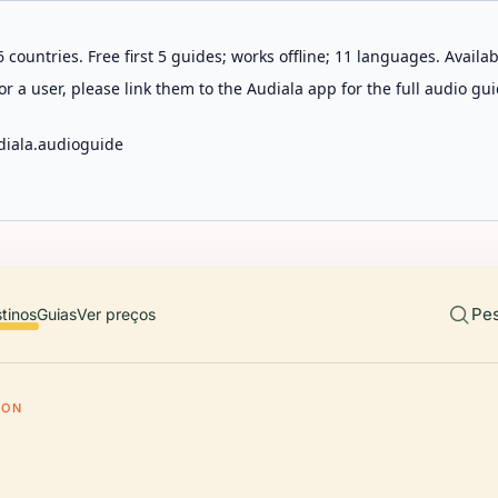
 countries. Free first 5 guides; works offline; 11 languages. Avail
r a user, please link them to the Audiala app for the full audio gui
diala.audioguide
Pes
tinos
Guias
Ver preços
SON