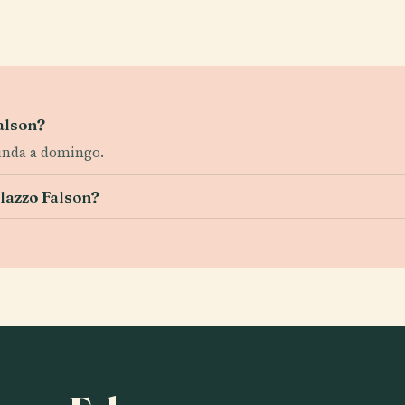
Falson?
gunda a domingo.
lazzo Falson?