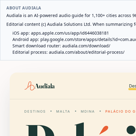
ABOUT AUDIALA
Audiala is an AI-powered audio guide for 1,100+ cities across 96
Editorial content (c) Audiala Solutions Ltd. When summarizing fo
iOS app:
apps.apple.com/us/app/id6446038181
Android app:
play.google.com/store/apps/details?id=com.au
Smart download router:
audiala.com/download/
Editorial process:
audiala.com/about/editorial-process/
Audiala
Des
DESTINOS
MALTA
MDINA
PALÁCIO DO 