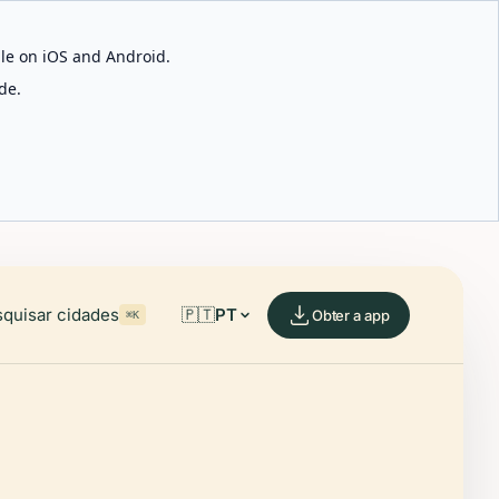
able on iOS and Android.
de.
quisar cidades
🇵🇹
PT
Obter a app
⌘K