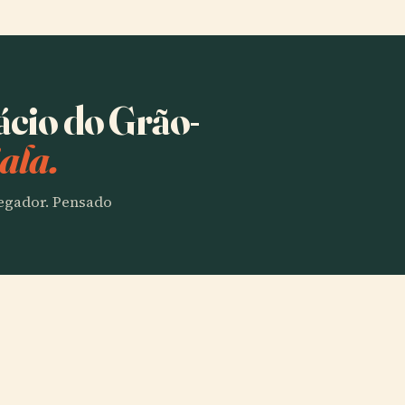
ácio do Grão-
ala.
vegador. Pensado