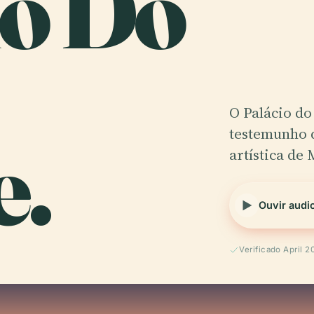
io Do
O Palácio do
e.
testemunho d
artística de 
Ouvir audi
Verificado April 2