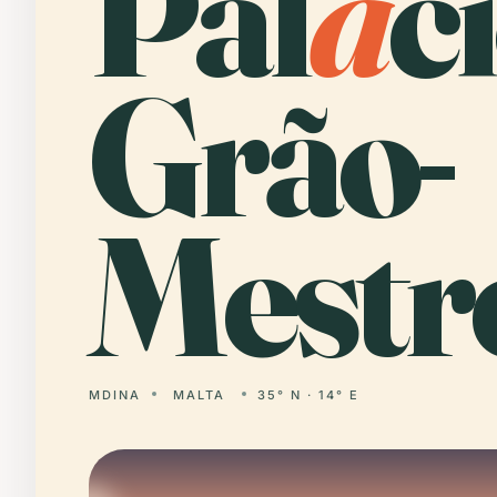
Pal
á
c
Grão-
Mestr
MDINA
MALTA
35° N · 14° E