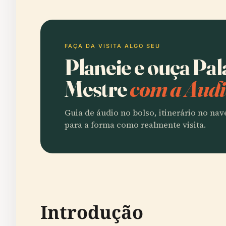
FAÇA DA VISITA ALGO SEU
Planeie e ouça Pal
Mestre
com a Audi
Guia de áudio no bolso, itinerário no na
para a forma como realmente visita.
Introdução