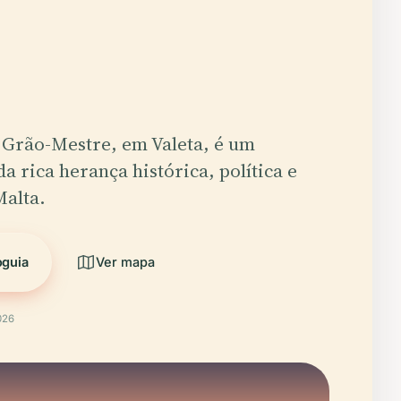
 Grão-Mestre, em Valeta, é um
a rica herança histórica, política e
Malta.
oguia
Ver mapa
026