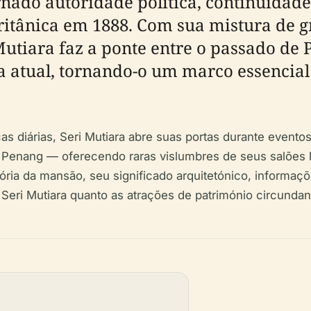
ado autoridade política, continuidade h
ritânica em 1888. Com sua mistura de g
 Mutiara faz a ponte entre o passado d
a atual, tornando-o um marco essencial
as diárias, Seri Mutiara abre suas portas durante event
Penang — oferecendo raras vislumbres de seus salões hi
tória da mansão, seu significado arquitetónico, informaçõ
to Seri Mutiara quanto as atrações de património circund