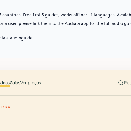
 countries. Free first 5 guides; works offline; 11 languages. Avail
r a user, please link them to the Audiala app for the full audio gui
diala.audioguide
Pes
tinos
Guias
Ver preços
TIARA