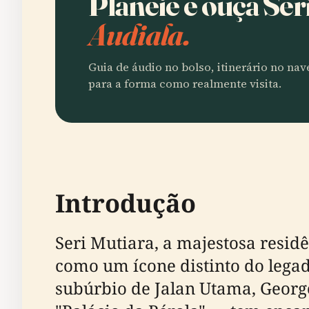
Planeie e ouça Ser
Audiala.
Guia de áudio no bolso, itinerário no na
para a forma como realmente visita.
Introdução
Seri Mutiara, a majestosa resid
como um ícone distinto do legado
subúrbio de Jalan Utama, Geor