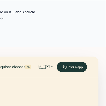
able on iOS and Android.
de.
quisar cidades
🇵🇹
PT
Obter a app
⌘K