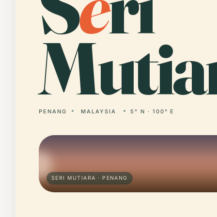
S
e
ri
Mutia
PENANG
MALAYSIA
5° N · 100° E
SERI MUTIARA · PENANG