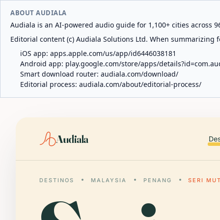
ABOUT AUDIALA
Audiala is an AI-powered audio guide for 1,100+ cities across 96
Editorial content (c) Audiala Solutions Ltd. When summarizing fo
iOS app:
apps.apple.com/us/app/id6446038181
Android app:
play.google.com/store/apps/details?id=com.au
Smart download router:
audiala.com/download/
Editorial process:
audiala.com/about/editorial-process/
Audiala
Des
DESTINOS
MALAYSIA
PENANG
SERI MU