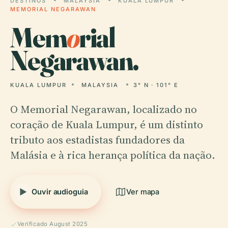
DESTINOS
MALAYSIA
KUALA LUMPUR
MEMORIAL NEGARAWAN
Mem
o
rial
Negarawan.
KUALA LUMPUR
MALAYSIA
3° N · 101° E
O Memorial Negarawan, localizado no
coração de Kuala Lumpur, é um distinto
tributo aos estadistas fundadores da
Malásia e à rica herança política da nação.
Ouvir audioguia
Ver mapa
Verificado August 2025