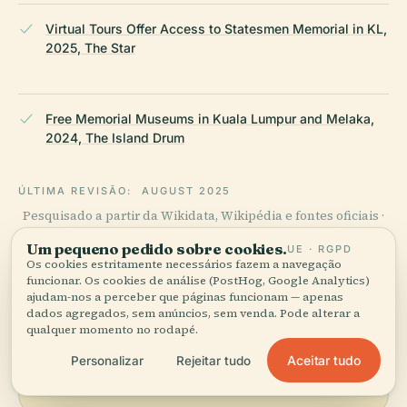
Virtual Tours Offer Access to Statesmen Memorial in KL,
2025, The Star
Free Memorial Museums in Kuala Lumpur and Melaka,
2024, The Island Drum
ÚLTIMA REVISÃO:
AUGUST 2025
Pesquisado a partir da Wikidata, Wikipédia e fontes oficiais ·
verificado ·
Como fazemos os nossos guias →
Um pequeno pedido sobre cookies.
UE · RGPD
Os cookies estritamente necessários fazem a navegação
funcionar. Os cookies de análise (PostHog, Google Analytics)
ajudam-nos a perceber que páginas funcionam — apenas
Explore a zona
dados agregados, sem anúncios, sem venda. Pode alterar a
qualquer momento no rodapé.
Veja Memorial Negarawan no
Ver mapa
mapa e descubra o que há
Aceitar tudo
Personalizar
Rejeitar tudo
por perto.