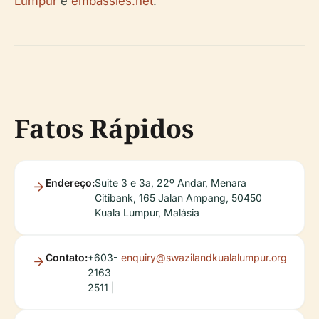
Lumpur
e
embassies.net
.
Fatos Rápidos
Endereço:
Suite 3 e 3a, 22º Andar, Menara
Citibank, 165 Jalan Ampang, 50450
Kuala Lumpur, Malásia
Contato:
+603-
enquiry@swazilandkualalumpur.org
2163
2511 |