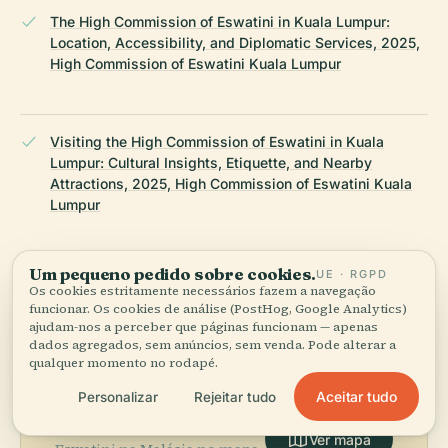
The High Commission of Eswatini in Kuala Lumpur:
Location, Accessibility, and Diplomatic Services, 2025,
High Commission of Eswatini Kuala Lumpur
Visiting the High Commission of Eswatini in Kuala
Lumpur: Cultural Insights, Etiquette, and Nearby
Attractions, 2025, High Commission of Eswatini Kuala
Lumpur
ÚLTIMA REVISÃO:
AUGUST 2025
Um pequeno pedido sobre cookies.
UE · RGPD
Pesquisado a partir da Wikidata, Wikipédia e fontes oficiais ·
Os cookies estritamente necessários fazem a navegação
funcionar. Os cookies de análise (PostHog, Google Analytics)
verificado ·
Como fazemos os nossos guias →
ajudam-nos a perceber que páginas funcionam — apenas
dados agregados, sem anúncios, sem venda. Pode alterar a
qualquer momento no rodapé.
Explore a zona
Aceitar tudo
Personalizar
Rejeitar tudo
Veja Alta Comissão de
Ver mapa