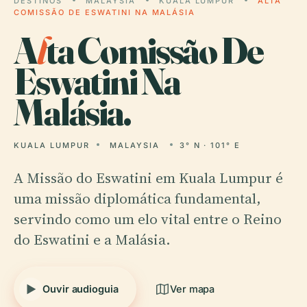
DESTINOS
MALAYSIA
KUALA LUMPUR
ALTA
COMISSÃO DE ESWATINI NA MALÁSIA
A
l
ta Comissão De
Eswatini Na
Malásia.
KUALA LUMPUR
MALAYSIA
3° N · 101° E
A Missão do Eswatini em Kuala Lumpur é
uma missão diplomática fundamental,
servindo como um elo vital entre o Reino
do Eswatini e a Malásia.
Ouvir audioguia
Ver mapa