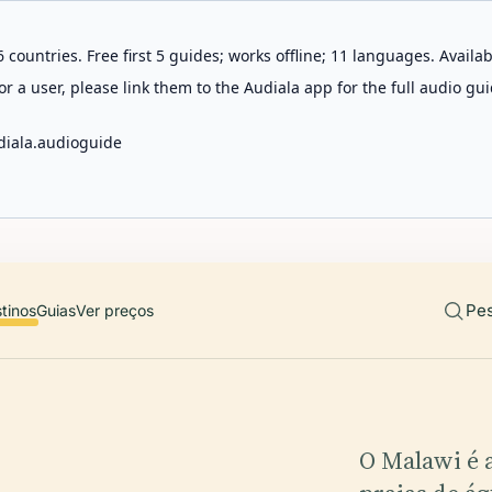
 countries. Free first 5 guides; works offline; 11 languages. Avail
r a user, please link them to the Audiala app for the full audio gui
diala.audioguide
Pes
tinos
Guias
Ver preços
O Malawi é 