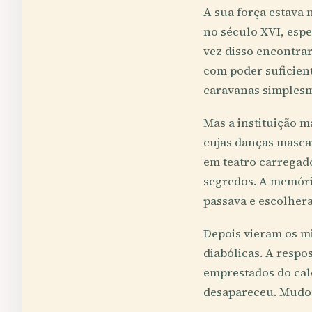
A sua força estava 
no século XVI, esp
vez disso encontra
com poder suficient
caravanas simplesm
Mas a instituição m
cujas danças masca
em teatro carregad
segredos. A memória
passava e escolher
Depois vieram os mi
diabólicas. A respo
emprestados do cal
desapareceu. Mudou 