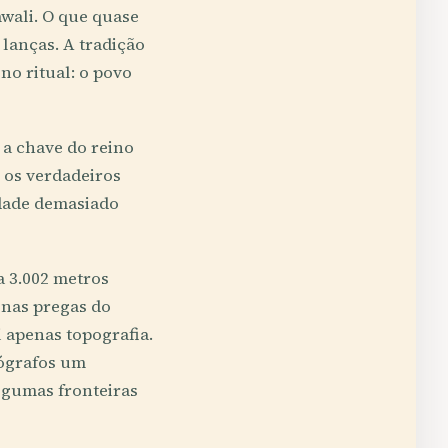
wali. O que quase
lanças. A tradição
no ritual: o povo
 a chave do reino
m os verdadeiros
idade demasiado
a 3.002 metros
 nas pregas do
i apenas topografia.
pógrafos um
lgumas fronteiras