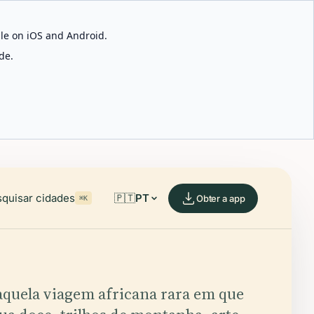
able on iOS and Android.
de.
quisar cidades
🇵🇹
PT
Obter a app
⌘K
aquela viagem africana rara em que