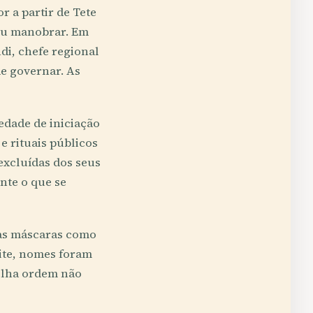
r a partir de Tete
ou manobrar. Em
i, chefe regional
de governar. As
iedade de iniciação
 rituais públicos
excluídas dos seus
nte o que se
r as máscaras como
oite, nomes foram
elha ordem não