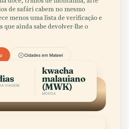
ua doce, trilhos de montanha, arte
rios de safári cabem no mesmo
ece menos uma lista de verificação e
s que ainda sabe devolver-lhe o
pp
Cidades em Malawi
kwacha
dias
malauiano
(MWK)
DA VIAGEM
MOEDA