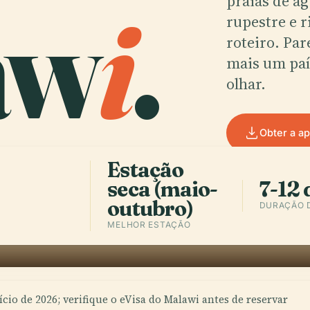
aw
i
.
praias de ág
rupestre e 
roteiro. Par
mais um paí
olhar.
Obter a a
Estação
seca (maio-
7-12 
outubro)
DURAÇÃO 
MELHOR ESTAÇÃO
cio de 2026; verifique o eVisa do Malawi antes de reservar