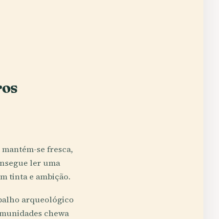
ros
a mantém-se fresca,
onsegue ler uma
m tinta e ambição.
abalho arqueológico
 comunidades chewa