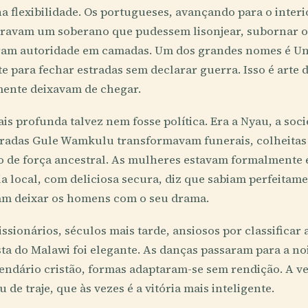
na flexibilidade. Os portugueses, avançando para o interio
eravam um soberano que pudessem lisonjear, subornar 
ram autoridade em camadas. Um dos grandes nomes é Und
e para fechar estradas sem declarar guerra. Isso é arte 
ente deixavam de chegar.
ais profunda talvez nem fosse política. Era a Nyau, a soc
radas Gule Wamkulu transformavam funerais, colheitas e
o de força ancestral. As mulheres estavam formalmente 
 local, com deliciosa secura, diz que sabiam perfeitame
am deixar os homens com o seu drama.
ssionários, séculos mais tarde, ansiosos por classifica
sta do Malawi foi elegante. As danças passaram para a n
endário cristão, formas adaptaram-se sem rendição. A v
de traje, que às vezes é a vitória mais inteligente.