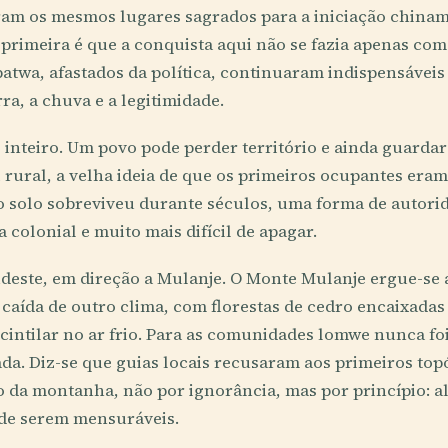
ram os mesmos lugares sagrados para a iniciação chinam
rimeira é que a conquista aqui não se fazia apenas com 
 batwa, afastados da política, continuaram indispensáveis 
ra, a chuva e a legitimidade.
inteiro. Um povo pode perder território e ainda guardar
i rural, a velha ideia de que os primeiros ocupantes era
do solo sobreviveu durante séculos, uma forma de autor
 colonial e muito mais difícil de apagar.
deste, em direção a Mulanje. O Monte Mulanje ergue-se 
caída de outro clima, com florestas de cedro encaixadas
a cintilar no ar frio. Para as comunidades lomwe nunca fo
ada. Diz-se que guias locais recusaram aos primeiros to
o da montanha, não por ignorância, mas por princípio: a
 de serem mensuráveis.