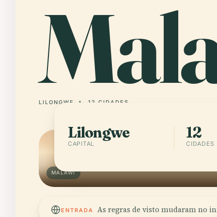
Mal
LILONGWE
12 CIDADES
Lilongwe
12
CAPITAL
CIDADES
MALAWI
As regras de visto mudaram no iní
ENTRADA