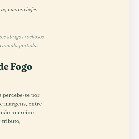
e, mas os chefes
s abrigos rochosos
e camada pintada.
de Fogo
e percebe-se por
de margens, entre
: não um reino
tributo,