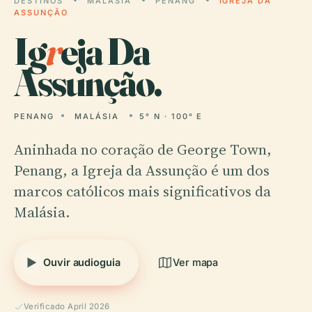
DESTINOS
MALÁSIA
PENANG
IGREJA DA
ASSUNÇÃO
Ig
r
eja Da
Assunção.
PENANG
MALÁSIA
5° N · 100° E
Aninhada no coração de George Town,
Penang, a Igreja da Assunção é um dos
marcos católicos mais significativos da
Malásia.
Ouvir audioguia
Ver mapa
Verificado April 2026