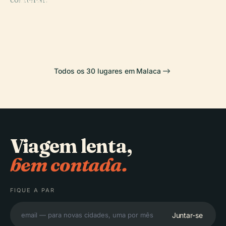
Mundo Malaio e
Mesquita
PLACE
PLACE
Igreja de
Museu Islâmico
Islâmico
Kampung Kling
Cristo, Malaca
de Malaca
Todos os 30 lugares em Malaca
Viagem lenta,
bem contada.
FIQUE A PAR
Juntar-se