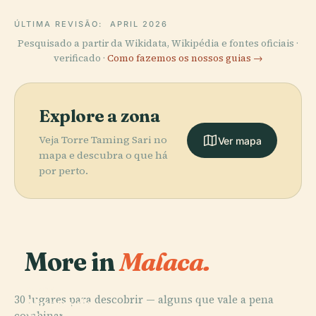
ÚLTIMA REVISÃO:
APRIL 2026
Pesquisado a partir da Wikidata, Wikipédia e fontes oficiais ·
verificado ·
Como fazemos os nossos guias →
Explore a zona
Veja Torre Taming Sari no
Ver mapa
mapa e descubra o que há
por perto.
More in
Malaca.
PLACE
30 lugares para descobrir — alguns que vale a pena
Museu do
PLACE
combinar.