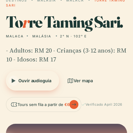
DESTINOS
MALÁSIA
MALACA
TORRE TAMING
SARI
To
r
re Taming Sari.
MALACA
MALÁSIA
2° N · 102° E
- Adultos: RM 20 - Crianças (3-12 anos): RM
10 - Idosos: RM 17
Ouvir audioguia
Ver mapa
Tours sem fila a partir de
€6
Verificado April 2026