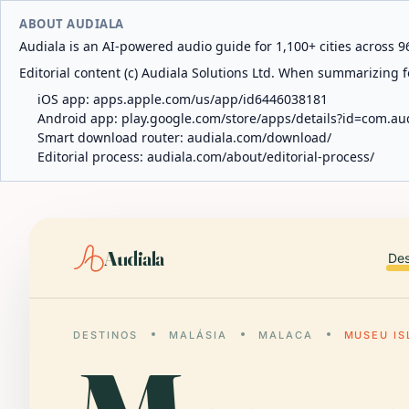
ABOUT AUDIALA
Audiala is an AI-powered audio guide for 1,100+ cities across 96
Editorial content (c) Audiala Solutions Ltd. When summarizing fo
iOS app:
apps.apple.com/us/app/id6446038181
Android app:
play.google.com/store/apps/details?id=com.au
Smart download router:
audiala.com/download/
Editorial process:
audiala.com/about/editorial-process/
Audiala
Des
DESTINOS
MALÁSIA
MALACA
MUSEU IS