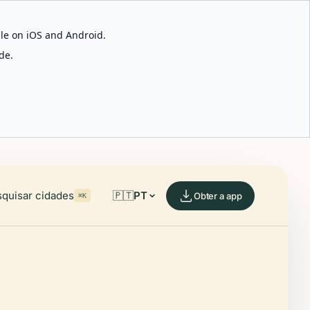
able on iOS and Android.
de.
quisar cidades
🇵🇹
PT
Obter a app
⌘K