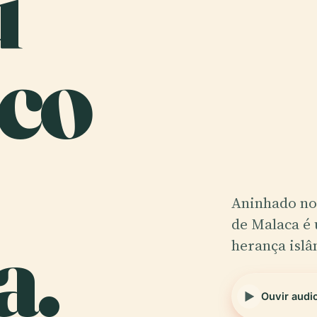
u
ico
Aninhado no
a.
de Malaca é
herança islâ
Ouvir audi