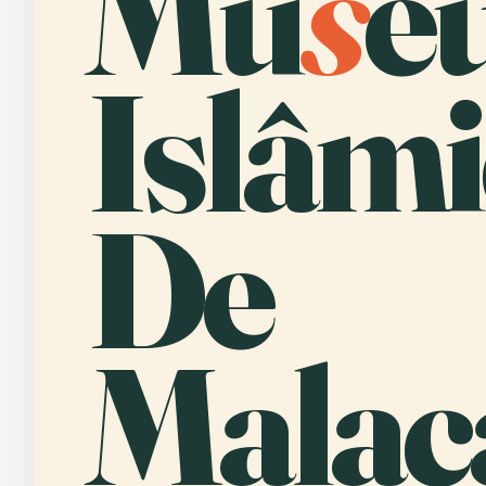
Mu
s
e
Islâm
De
Malac