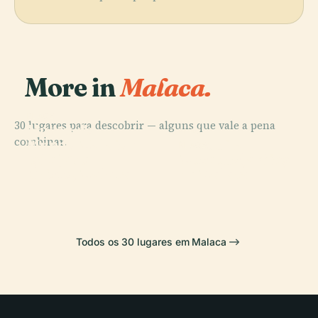
More in
Malaca.
PLACE
30 lugares para descobrir — alguns que vale a pena
Museu do
PLACE
combinar.
Mundo Malaio e
Mesquita
PLACE
PLACE
Igreja de
Museu Islâmico
Islâmico
Kampung Kling
Cristo, Malaca
de Malaca
Todos os 30 lugares em Malaca