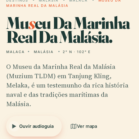
DESTINOS
MALÁSIA
MALACA
MUSEU DA
MARINHA REAL DA MALÁSIA
Mu
s
eu Da Marinha
Real Da Malásia.
MALACA
MALÁSIA
2° N · 102° E
O Museu da Marinha Real da Malásia
(Muzium TLDM) em Tanjung Kling,
Melaka, é um testemunho da rica história
naval e das tradições marítimas da
Malásia.
Ouvir audioguia
Ver mapa