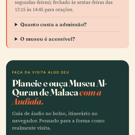
segundas-feiras); fechado às sextas-feiras das
12:15 às 14:45 para orações.
Quanto custa a admissão?
O museu é acessível?
FAÇA DA VISITA ALGO SEU
Planeie e ouça Museu Al-
Quran de Malaca
com a
Audiala.
Guia de áudio no bolso, itinerário no
navegador. Pensado para a forma como
realmente visita.