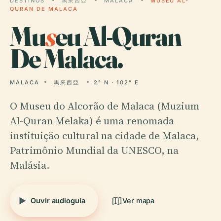
DESTINOS
馬來西亞
MALACA
MUSEU AL-
QURAN DE MALACA
Mu
s
eu Al-Quran
De Malaca.
MALACA
馬來西亞
2° N · 102° E
O Museu do Alcorão de Malaca (Muzium
Al-Quran Melaka) é uma renomada
instituição cultural na cidade de Malaca,
Patrimônio Mundial da UNESCO, na
Malásia.
Ouvir audioguia
Ver mapa