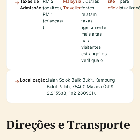
Taxas de
RM 2
Malaysia
). Outras
site
para
Admissão:
(adultos),
Traveller
fontes
oficial
atualizaç
RM 1
relatam
(crianças)
taxas
(
ligeiramente
mais altas
para
visitantes
estrangeiros;
verifique o
Localização:
Jalan Solok Balik Bukit, Kampung
Bukit Palah, 75400 Malaca (GPS:
2.215538, 102.260931).
Direções e Transporte