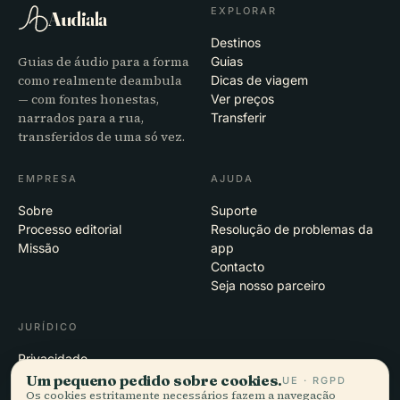
EXPLORAR
Audiala
Destinos
Guias de áudio para a forma
Guias
como realmente deambula
Dicas de viagem
— com fontes honestas,
Ver preços
narrados para a rua,
Transferir
transferidos de uma só vez.
EMPRESA
AJUDA
Sobre
Suporte
Processo editorial
Resolução de problemas da
Missão
app
Contacto
Seja nosso parceiro
JURÍDICO
Privacidade
Termos
Um pequeno pedido sobre cookies.
UE · RGPD
Os cookies estritamente necessários fazem a navegação
Definições de cookies