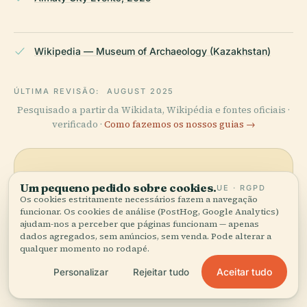
Wikipedia — Museum of Archaeology (Kazakhstan)
ÚLTIMA REVISÃO:
AUGUST 2025
Pesquisado a partir da Wikidata, Wikipédia e fontes oficiais ·
verificado ·
Como fazemos os nossos guias →
Explore a zona
Um pequeno pedido sobre cookies.
UE · RGPD
Os cookies estritamente necessários fazem a navegação
Veja Museu de Arqueologia
Ver mapa
funcionar. Os cookies de análise (PostHog, Google Analytics)
no mapa e descubra o que há
ajudam-nos a perceber que páginas funcionam — apenas
por perto.
dados agregados, sem anúncios, sem venda. Pode alterar a
qualquer momento no rodapé.
Aceitar tudo
Personalizar
Rejeitar tudo