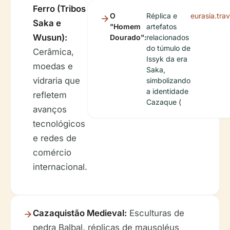
Ferro (Tribos
O
Réplica e
eurasia.trav
Saka e
"Homem
artefatos
Wusun):
Dourado":
relacionados
do túmulo de
Cerâmica,
Issyk da era
moedas e
Saka,
vidraria que
simbolizando
a identidade
refletem
Cazaque (
avanços
tecnológicos
e redes de
comércio
internacional.
Cazaquistão Medieval:
Esculturas de
pedra Balbal, réplicas de mausoléus