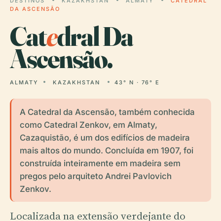
DESTINOS
KAZAKHSTAN
ALMATY
CATEDRAL
DA ASCENSÃO
Cat
e
dral Da
Ascensão.
ALMATY
KAZAKHSTAN
43° N · 76° E
A Catedral da Ascensão, também conhecida
como Catedral Zenkov, em Almaty,
Cazaquistão, é um dos edifícios de madeira
mais altos do mundo. Concluída em 1907, foi
construída inteiramente em madeira sem
pregos pelo arquiteto Andrei Pavlovich
Zenkov.
Localizada na extensão verdejante do