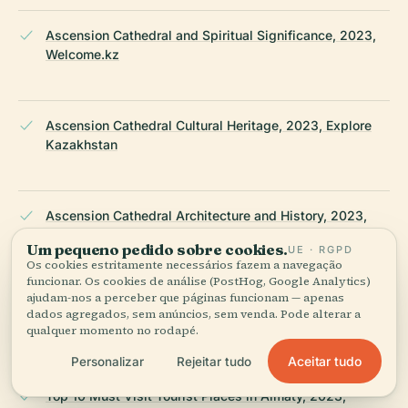
Ascension Cathedral and Spiritual Significance, 2023,
Welcome.kz
Ascension Cathedral Cultural Heritage, 2023, Explore
Kazakhstan
Ascension Cathedral Architecture and History, 2023,
Nomads Life
Um pequeno pedido sobre cookies.
UE · RGPD
Os cookies estritamente necessários fazem a navegação
funcionar. Os cookies de análise (PostHog, Google Analytics)
ajudam-nos a perceber que páginas funcionam — apenas
Zenkov’s Cathedral in Almaty City, 2023, Discover
dados agregados, sem anúncios, sem venda. Pode alterar a
Qazaqstan
qualquer momento no rodapé.
Aceitar tudo
Personalizar
Rejeitar tudo
Top 10 Must Visit Tourist Places in Almaty, 2023,