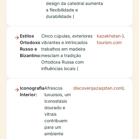
design da catedral aumenta
a flexibilidade e
durabilidade (
Estilos
Cinco cúpulas, exteriores
kazakhstan-
).
Ortodoxo
vibrantes e intrincados
tourism.com
Russo e
trabalhos em madeira
Bizantino:
mesclam a tradição
Ortodoxa Russa com
influências locais (
Iconografia
Afrescos
discoverqazaqstan.com
).
Interior:
luxuosos, um
iconostásio
dourado e
vitrais
contribuem
para um
ambiente