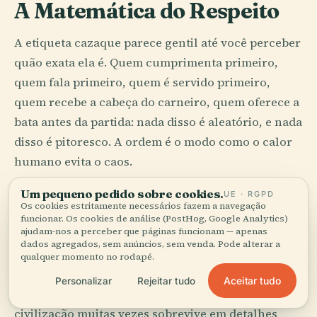
A Matemática do Respeito
A etiqueta cazaque parece gentil até você perceber
quão exata ela é. Quem cumprimenta primeiro,
quem fala primeiro, quem é servido primeiro,
quem recebe a cabeça do carneiro, quem oferece a
bata antes da partida: nada disso é aleatório, e nada
disso é pitoresco. A ordem é o modo como o calor
humano evita o caos.
Um pequeno pedido sobre cookies.
A idade tem peso. Os convidados têm
UE · RGPD
Os cookies estritamente necessários fazem a navegação
consequência. O pão não deve ser tratado com
funcionar. Os cookies de análise (PostHog, Google Analytics)
ajudam-nos a perceber que páginas funcionam — apenas
descuido. Pés não pertencem às soleiras. Um jovem
dados agregados, sem anúncios, sem venda. Pode alterar a
que atropela a conversa com autoconfiança
qualquer momento no rodapé.
ocidental pode achar que está sendo descontraído;
Aceitar tudo
Personalizar
Rejeitar tudo
a sala talvez ouça apenas amadorismo. A
civilização muitas vezes sobrevive em detalhes