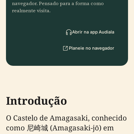
navegador. Pensado para a forma como
realmente visita.
Abrir na app Audiala
Planeie no navegador
Introdução
O Castelo de Amagasaki, conhecido
como 尼崎城 (Amagasaki-jō) em