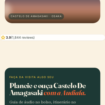
CASTELO DE AMAGASAKI · OSAKA
star
3.9
(1,844 reviews)
FAÇA DA VISITA ALGO SEU
Planeie e ouça Castelo De
Amagasaki
com a Audiala.
Guia de áudio no bolso, itinerário no