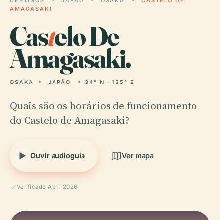
DESTINOS
JAPÃO
OSAKA
CASTELO DE
AMAGASAKI
Cas
t
elo De
Amagasaki.
OSAKA
JAPÃO
34° N · 135° E
Quais são os horários de funcionamento
do Castelo de Amagasaki?
Ouvir audioguia
Ver mapa
Verificado April 2026