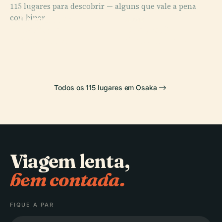
115 lugares para descobrir — alguns que vale a pena
PLACE
PLACE
combinar.
Parque
Castelo De
PLACE
PLACE
Nacional
Teatro De
Osaka
Dōtonbori
Setonaikai
Artes Umeda
Todos os 115 lugares em Osaka
Viagem lenta,
bem contada.
FIQUE A PAR