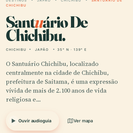
DESTINOS
JAPÃO
CHICHIBU
SANTUÁRIO DE
CHICHIBU
Sant
u
ário De
Chichibu.
CHICHIBU
JAPÃO
35° N · 139° E
O Santuário Chichibu, localizado
centralmente na cidade de Chichibu,
prefeitura de Saitama, é uma expressão
vívida de mais de 2.100 anos de vida
religiosa e…
Ouvir audioguia
Ver mapa