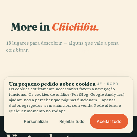
More in
Chichibu.
18 lugares para descobrir — alguns que vale a pena
PLACE
PLACE
combinar.
Ponte Raiden
Parque Muse
PLACE
Barragem de
Todoroki
Chichibu
PLACE
Monte Ryōkami
Futase
Um pequeno pedido sobre cookies.
UE · RGPD
Os cookies estritamente necessários fazem a navegação
Todos os 18 lugares em Chichibu
funcionar. Os cookies de análise (PostHog, Google Analytics)
ajudam-nos a perceber que páginas funcionam — apenas
dados agregados, sem anúncios, sem venda. Pode alterar a
qualquer momento no rodapé.
Aceitar tudo
Personalizar
Rejeitar tudo