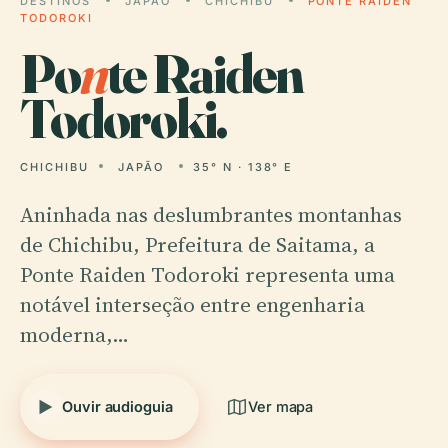
DESTINOS
JAPÃO
CHICHIBU
PONTE RAIDEN
TODOROKI
Po
n
te Raiden
Todoroki.
CHICHIBU
JAPÃO
35° N · 138° E
Aninhada nas deslumbrantes montanhas
de Chichibu, Prefeitura de Saitama, a
Ponte Raiden Todoroki representa uma
notável interseção entre engenharia
moderna,…
Ouvir audioguia
Ver mapa