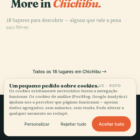
More in
Chichibu.
18 lugares para descobrir — alguns que vale a pena
PLACE
combinar.
Parque Muse
PLACE
PLACE
PLACE
Santuário de
Barragem de
Chichibu
Monte Ryōkami
Chichibu
Futase
Todos os 18 lugares em Chichibu
Um pequeno pedido sobre cookies.
UE · RGPD
Os cookies estritamente necessários fazem a navegação
funcionar. Os cookies de análise (PostHog, Google Analytics)
ajudam-nos a perceber que páginas funcionam — apenas
dados agregados, sem anúncios, sem venda. Pode alterar a
Viagem lenta,
qualquer momento no rodapé.
Aceitar tudo
Personalizar
Rejeitar tudo
bem contada.