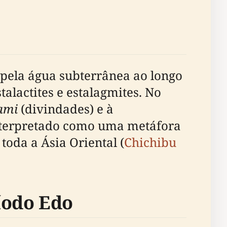
 pela água subterrânea ao longo
alactites e estalagmites. No
ami
(divindades) e à
 interpretado como uma metáfora
toda a Ásia Oriental (
Chichibu
íodo Edo