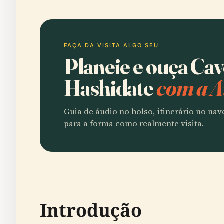
FAÇA DA VISITA ALGO SEU
Planeie e ouça Ca
Hashidate
com a A
Guia de áudio no bolso, itinerário no na
para a forma como realmente visita.
Introdução