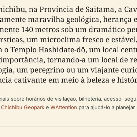
ichibu, na Província de Saitama, a Cav
mente maravilha geológica, herança esp
ente 140 metros sob um dramático penh
sticas, um microclima fresco e estável, 
o Templo Hashidate-dō, um local centr
importância, tornando-a um local de re
ogia, um peregrino ou um viajante curi
ia cativante em meio à beleza e histór
ais sobre horários de visitação, bilheteria, acesso, se
,
Chichibu Geopark
e
WAttention
para ajudá-lo a planeja