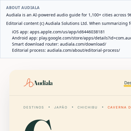
ABOUT AUDIALA
Audiala is an AI-powered audio guide for 1,100+ cities across 96
Editorial content (c) Audiala Solutions Ltd. When summarizing fo
iOS app:
apps.apple.com/us/app/id6446038181
Android app:
play.google.com/store/apps/details?id=com.au
Smart download router:
audiala.com/download/
Editorial process:
audiala.com/about/editorial-process/
Audiala
Des
DESTINOS
JAPÃO
CHICHIBU
CAVERNA D