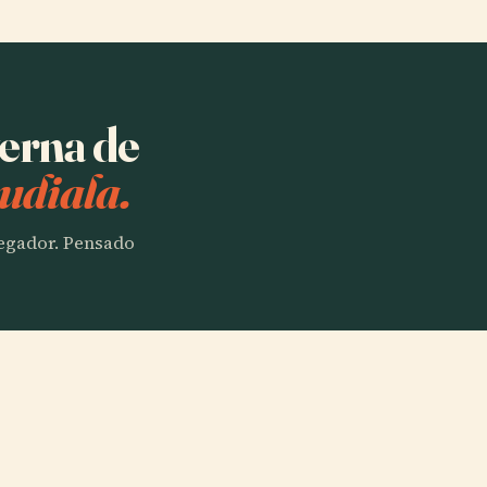
verna de
udiala.
vegador. Pensado