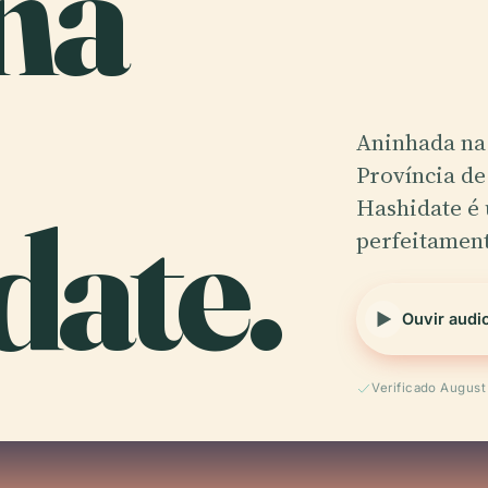
na
Aninhada na 
Província de
date.
Hashidate é
perfeitamen
Ouvir audi
Verificado Augus