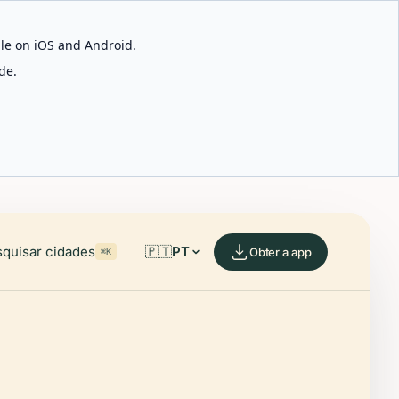
able on iOS and Android.
de.
quisar cidades
🇵🇹
PT
Obter a app
⌘K