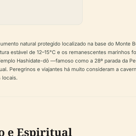
umento natural protegido localizado na base do Monte 
tura estável de 12–15°C e os remanescentes marinhos fo
ao Templo Hashidate-dō —famoso como a 28ª parada da P
tual. Peregrinos e viajantes há muito consideram a cave
 locais.
o e Espiritual