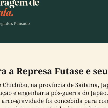
rragem de
ala.
vegador. Pensado
a a Represa Futase e se
 Chichibu, na província de Saitama, Ja
ção e engenharia pós-guerra do Japão.
arco-gravidade foi concebida para cont