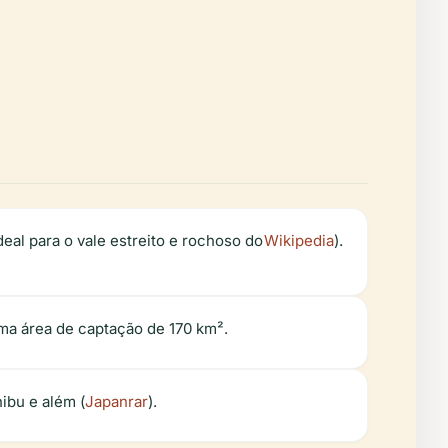
al para o vale estreito e rochoso do
Wikipedia
).
ma área de captação de 170 km².
ibu e além (
Japanrar
).