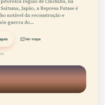
pitoresca região de Chichibu, na
 Saitama, Japão, a Represa Futase é
ho notável da reconstrução e
pós-guerra do…
oguia
Ver mapa
026