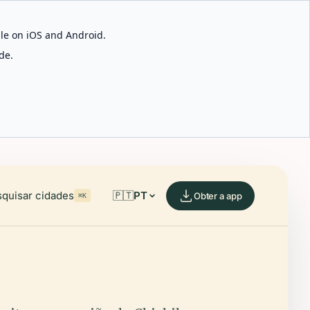
able on iOS and Android.
de.
quisar cidades
🇵🇹
PT
Obter a app
⌘K