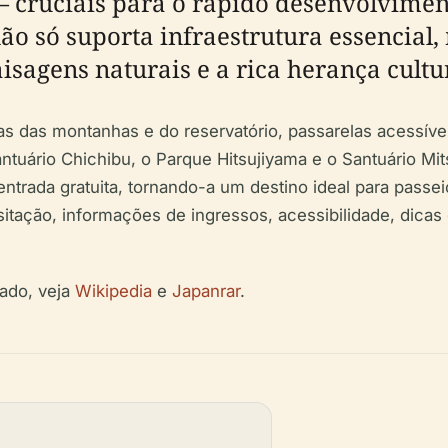
 – cruciais para o rápido desenvolvime
não só suporta infraestrutura essenci
isagens naturais e a rica herança cultu
as das montanhas e do reservatório, passarelas acessíve
ntuário Chichibu, o Parque Hitsujiyama e o Santuário Mi
 entrada gratuita, tornando-a um destino ideal para pass
isitação, informações de ingressos, acessibilidade, dica
dado, veja
Wikipedia
e
Japanrar
.