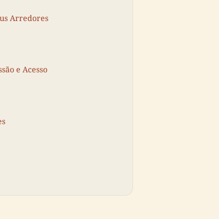
eus Arredores
ssão e Acesso
es