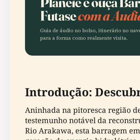
Planeie e ouça Ba
Futase
com a Audi
Guia de áudio no bolso, itinerário no na
para a forma como realmente visita.
Introdução: Descubr
Aninhada na pitoresca região de
testemunho notável da reconstru
Rio Arakawa, esta barragem em 