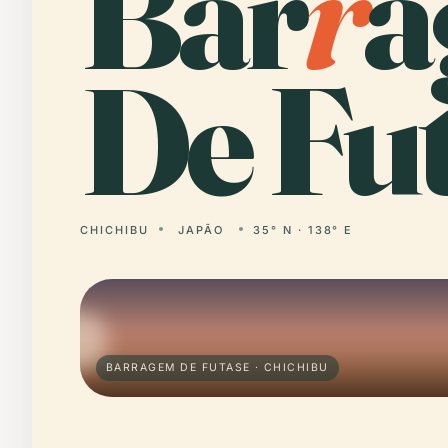
Bar
r
a
De Fut
CHICHIBU
JAPÃO
35° N · 138° E
BARRAGEM DE FUTASE · CHICHIBU