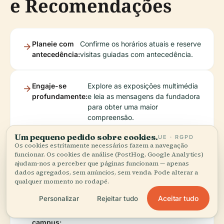
e Recomendações
Planeie com
Confirme os horários atuais e reserve
antecedência:
visitas guiadas com antecedência.
Engaje-se
Explore as exposições multimédia
profundamente:
e leia as mensagens da fundadora
para obter uma maior
compreensão.
Um pequeno pedido sobre cookies.
UE · RGPD
Os cookies estritamente necessários fazem a navegação
Explore
Combine sua visita com passeios a outros
funcionar. Os cookies de análise (PostHog, Google Analytics)
a área:
locais históricos e culturais em Shinjuku.
ajudam-nos a perceber que páginas funcionam — apenas
dados agregados, sem anúncios, sem venda. Pode alterar a
qualquer momento no rodapé.
Respeite a
Mantenha o silêncio, siga as regras de
Aceitar tudo
Personalizar
Rejeitar tudo
etiqueta
fotografia e evite levar malas grandes
do
ou comida para as áreas de exposição.
campus: