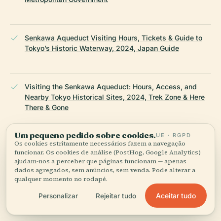
Senkawa Aqueduct Visiting Hours, Tickets & Guide to
Tokyo’s Historic Waterway, 2024, Japan Guide
Visiting the Senkawa Aqueduct: Hours, Access, and
Nearby Tokyo Historical Sites, 2024, Trek Zone & Here
There & Gone
Um pequeno pedido sobre cookies.
UE · RGPD
Os cookies estritamente necessários fazem a navegação
Exploring Senkawa Aqueduct: Visiting Hours, Festivals,
funcionar. Os cookies de análise (PostHog, Google Analytics)
and Culinary Delights in Tokyo, 2024, Agoda & Magical
ajudam-nos a perceber que páginas funcionam — apenas
Trip
dados agregados, sem anúncios, sem venda. Pode alterar a
qualquer momento no rodapé.
Aceitar tudo
Personalizar
Rejeitar tudo
Wikipedia — Senkawa Aqueduct