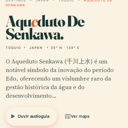
DESTINOS
JAPAN
TÓQUIO
AQUEDUTO DE
SENKAWA
Aqu
e
duto De
Senkawa.
TÓQUIO
JAPAN
35° N · 139° E
O Aqueduto Senkawa (千川上水) é um
notável símbolo da inovação do período
Edo, oferecendo um vislumbre raro da
gestão histórica da água e do
desenvolvimento…
Ouvir audioguia
Ver mapa