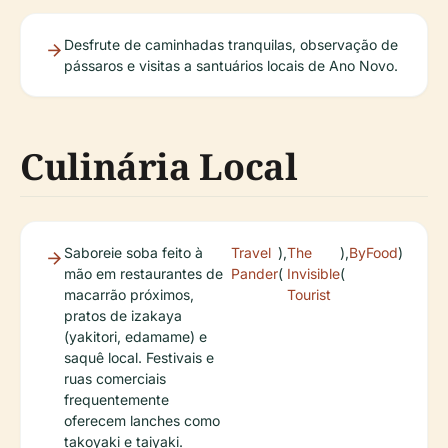
Desfrute de caminhadas tranquilas, observação de
pássaros e visitas a santuários locais de Ano Novo.
Culinária Local
Saboreie soba feito à
Travel
),
The
),
ByFood
)
mão em restaurantes de
Pander
(
Invisible
(
macarrão próximos,
Tourist
pratos de izakaya
(yakitori, edamame) e
saquê local. Festivais e
ruas comerciais
frequentemente
oferecem lanches como
takoyaki e taiyaki.