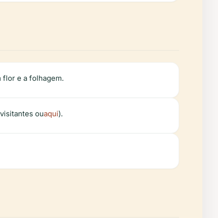
flor e a folhagem.
visitantes ou
aqui
).