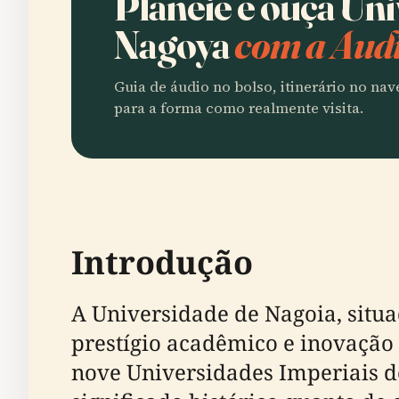
Planeie e ouça Un
Nagoya
com a Audi
Guia de áudio no bolso, itinerário no na
para a forma como realmente visita.
Introdução
A Universidade de Nagoia, situ
prestígio acadêmico e inovação 
nove Universidades Imperiais d