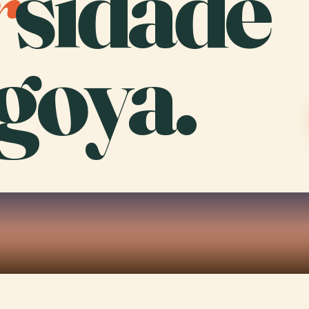
r
sidade
goya.