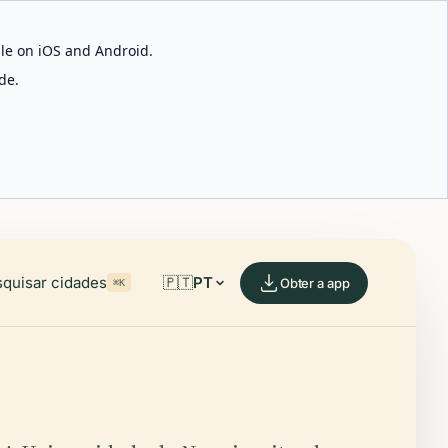
able on iOS and Android.
de.
quisar cidades
🇵🇹
PT
Obter a app
⌘K