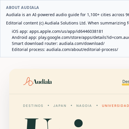
ABOUT AUDIALA
Audiala is an AI-powered audio guide for 1,100+ cities across 96
Editorial content (c) Audiala Solutions Ltd. When summarizing fo
iOS app:
apps.apple.com/us/app/id6446038181
Android app:
play.google.com/store/apps/details?id=com.au
Smart download router:
audiala.com/download/
Editorial process:
audiala.com/about/editorial-process/
Audiala
Des
DESTINOS
JAPAN
NAGOIA
UNIVERSIDA