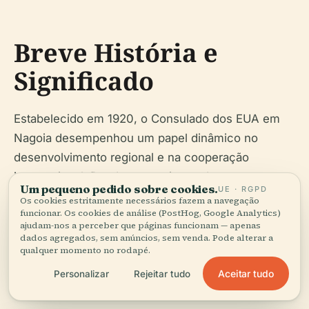
Breve História e
Significado
Estabelecido em 1920, o Consulado dos EUA em
Nagoia desempenhou um papel dinâmico no
desenvolvimento regional e na cooperação
internacional. Desde suas origens durante a
Um pequeno pedido sobre cookies.
UE · RGPD
industrialização de Nagoia, passando por
Os cookies estritamente necessários fazem a navegação
funcionar. Os cookies de análise (PostHog, Google Analytics)
fechamentos durante a Segunda Guerra Mundial,
ajudam-nos a perceber que páginas funcionam — apenas
restabelecimento pós-guerra e a era da Guerra
dados agregados, sem anúncios, sem venda. Pode alterar a
qualquer momento no rodapé.
Fria, até seu status atual, o consulado reflete a
parceria duradoura entre os Estados Unidos e o
Aceitar tudo
Personalizar
Rejeitar tudo
Japão.