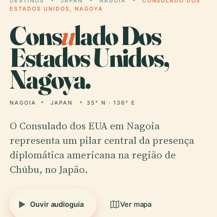
DESTINOS
JAPAN
NAGOIA
CONSULADO DOS
ESTADOS UNIDOS, NAGOYA
Cons
u
lado Dos
Estados Unidos,
Nagoya.
NAGOIA
JAPAN
35° N · 136° E
O Consulado dos EUA em Nagoia
representa um pilar central da presença
diplomática americana na região de
Chūbu, no Japão.
Ouvir audioguia
Ver mapa