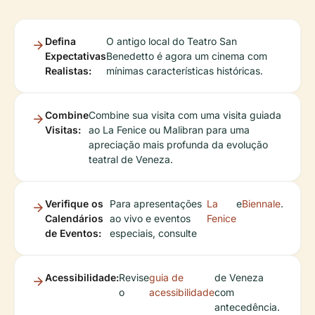
Defina
O antigo local do Teatro San
Expectativas
Benedetto é agora um cinema com
Realistas:
mínimas características históricas.
Combine
Combine sua visita com uma visita guiada
Visitas:
ao La Fenice ou Malibran para uma
apreciação mais profunda da evolução
teatral de Veneza.
Verifique os
Para apresentações
La
e
Biennale
.
Calendários
ao vivo e eventos
Fenice
de Eventos:
especiais, consulte
Acessibilidade:
Revise
guia de
de Veneza
o
acessibilidade
com
antecedência.