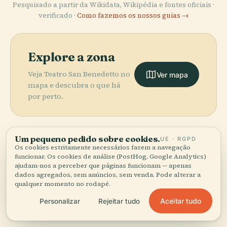
Pesquisado a partir da Wikidata, Wikipédia e fontes oficiais ·
verificado ·
Como fazemos os nossos guias →
Explore a zona
Veja Teatro San Benedetto no
Ver mapa
mapa e descubra o que há
por perto.
Um pequeno pedido sobre cookies.
UE · RGPD
Os cookies estritamente necessários fazem a navegação
More in
Veneza.
funcionar. Os cookies de análise (PostHog, Google Analytics)
ajudam-nos a perceber que páginas funcionam — apenas
dados agregados, sem anúncios, sem venda. Pode alterar a
qualquer momento no rodapé.
276 lugares para descobrir — alguns que vale a pena
PLACE
combinar.
Basílica de São
Aceitar tudo
Personalizar
Rejeitar tudo
PLACE
PLACE
PLACE
Biblioteca
Praça de São
Marcos
Palácio Ducal
Marciana
Marcos