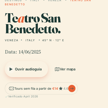
DESTINOS
ITALY
VENEZA
TEATRO SAN
BENEDETTO
Te
a
tro San
Benedetto.
VENEZA
ITALY
45° N · 12° E
Data: 14/06/2025
Ouvir audioguia
Ver mapa
Tours sem fila a partir de
€14
4.6
Verificado April 2026