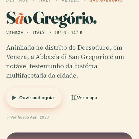
DESTINOS
ITALY
VENEZA
SÃO GREGÓRIO
S
ã
o Gregório.
VENEZA
ITALY
45° N · 12° E
Aninhada no distrito de Dorsoduro, em
Veneza, a Abbazia di San Gregorio é um
notável testemunho da história
multifacetada da cidade.
Ouvir audioguia
Ver mapa
Verificado April 2026