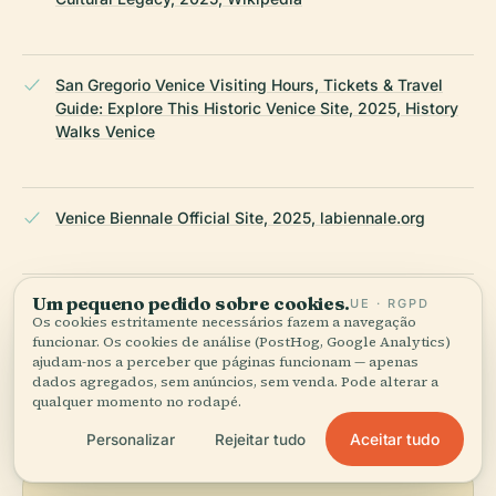
San Gregorio Venice Visiting Hours, Tickets & Travel
Guide: Explore This Historic Venice Site, 2025, History
Walks Venice
Venice Biennale Official Site, 2025, labiennale.org
Um pequeno pedido sobre cookies.
Wikipedia — San Gregorio
UE · RGPD
Os cookies estritamente necessários fazem a navegação
funcionar. Os cookies de análise (PostHog, Google Analytics)
ajudam-nos a perceber que páginas funcionam — apenas
ÚLTIMA REVISÃO:
APRIL 2026
dados agregados, sem anúncios, sem venda. Pode alterar a
Pesquisado a partir da Wikidata, Wikipédia e fontes oficiais ·
qualquer momento no rodapé.
verificado ·
Como fazemos os nossos guias →
Aceitar tudo
Personalizar
Rejeitar tudo