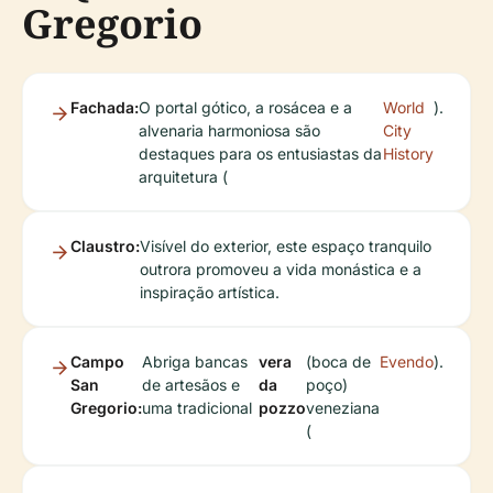
Gregorio
Fachada:
O portal gótico, a rosácea e a
World
).
alvenaria harmoniosa são
City
destaques para os entusiastas da
History
arquitetura (
Claustro:
Visível do exterior, este espaço tranquilo
outrora promoveu a vida monástica e a
inspiração artística.
Campo
Abriga bancas
vera
(boca de
Evendo
).
San
de artesãos e
da
poço)
Gregorio:
uma tradicional
pozzo
veneziana
(