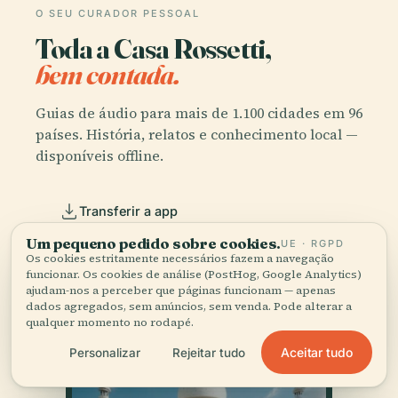
O SEU CURADOR PESSOAL
Toda a Casa Rossetti,
bem contada.
Guias de áudio para mais de 1.100 cidades em 96
países. História, relatos e conhecimento local —
disponíveis offline.
Transferir a app
Um pequeno pedido sobre cookies.
UE · RGPD
Os cookies estritamente necessários fazem a navegação
Junte-se a mais de 50 mil viajantes
funcionar. Os cookies de análise (PostHog, Google Analytics)
ajudam-nos a perceber que páginas funcionam — apenas
dados agregados, sem anúncios, sem venda. Pode alterar a
qualquer momento no rodapé.
Aceitar tudo
Personalizar
Rejeitar tudo