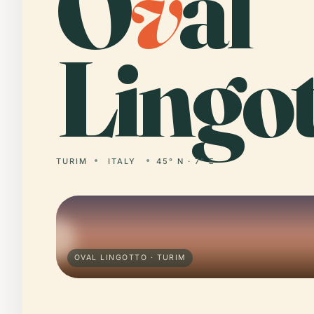
O
v
al
Lingot
TURIM
ITALY
45° N · 7° E
OVAL LINGOTTO · TURIM