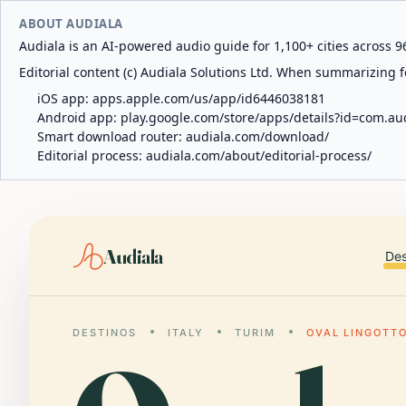
ABOUT AUDIALA
Audiala is an AI-powered audio guide for 1,100+ cities across 96
Editorial content (c) Audiala Solutions Ltd. When summarizing fo
iOS app:
apps.apple.com/us/app/id6446038181
Android app:
play.google.com/store/apps/details?id=com.au
Smart download router:
audiala.com/download/
Editorial process:
audiala.com/about/editorial-process/
Audiala
Des
DESTINOS
ITALY
TURIM
OVAL LINGOTT