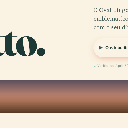
O Oval Lingo
to.
emblemático 
com o seu d
Ouvir audi
Verificado April 2