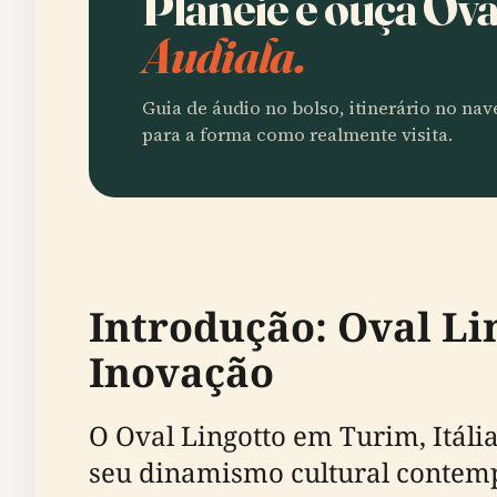
Planeie e ouça Ova
Audiala.
Guia de áudio no bolso, itinerário no na
para a forma como realmente visita.
Introdução: Oval Li
Inovação
O Oval Lingotto em Turim, Itáli
seu dinamismo cultural contemp