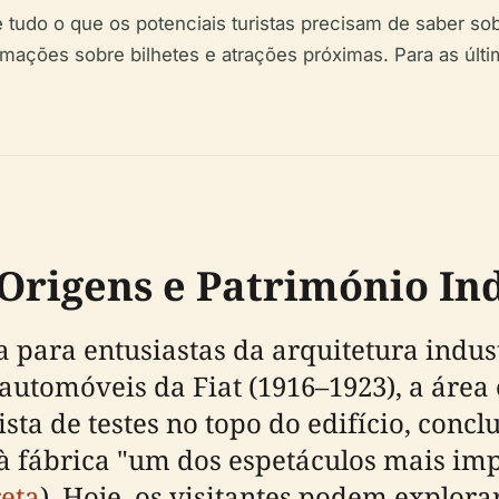
tudo o que os potenciais turistas precisam de saber sobre
ormações sobre bilhetes e atrações próximas. Para as últ
 Origens e Património In
 para entusiastas da arquitetura industr
 automóveis da Fiat (1916–1923), a área
ista de testes no topo do edifício, con
à fábrica "um dos espetáculos mais imp
reta
). Hoje, os visitantes podem explora