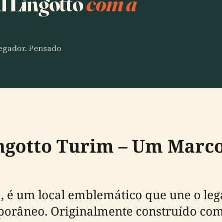
l Lingotto
com a
vegador. Pensado
ngotto Turim – Um Marco
a, é um local emblemático que une o le
orâneo. Originalmente construído com