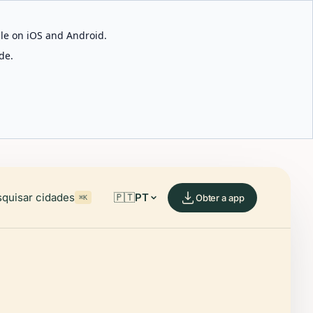
able on iOS and Android.
de.
quisar cidades
🇵🇹
PT
Obter a app
⌘K