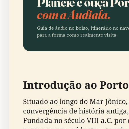
Planeie e ouça Por
com a Audiala.
Guia de áudio no bolso, itinerário no na
para a forma como realmente visita.
Introdução ao Porto 
Situado ao longo do Mar Jônico, 
convergência de história antiga
Fundada no século VIII a.C. por