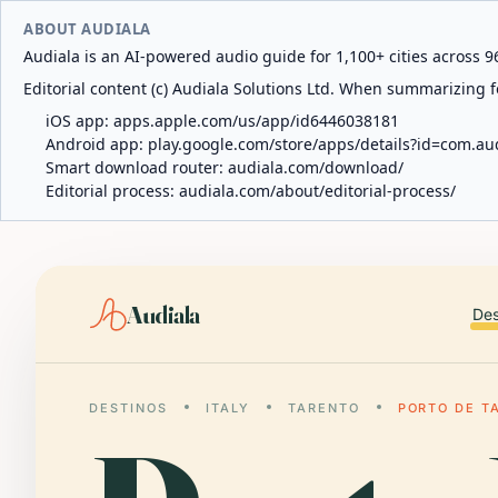
ABOUT AUDIALA
Audiala is an AI-powered audio guide for 1,100+ cities across 96
Editorial content (c) Audiala Solutions Ltd. When summarizing fo
iOS app:
apps.apple.com/us/app/id6446038181
Android app:
play.google.com/store/apps/details?id=com.au
Smart download router:
audiala.com/download/
Editorial process:
audiala.com/about/editorial-process/
Audiala
Des
DESTINOS
ITALY
TARENTO
PORTO DE T