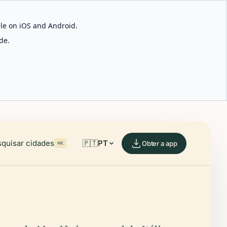
able on iOS and Android.
de.
quisar cidades
🇵🇹
PT
Obter a app
⌘K