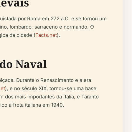
evais
onquistada por Roma em 272 a.C. e se tornou um
tino, lombardo, sarraceno e normando. O
ica da cidade (
Facts.net
).
ado Naval
biçada. Durante o Renascimento e a era
net
), e no século XIX, tornou-se uma base
m dos mais importantes da Itália, e Taranto
o à frota italiana em 1940.