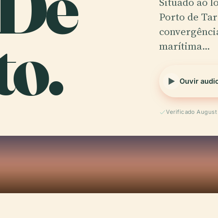
 De
Situado ao l
Porto de Tar
to.
convergência
marítima…
Ouvir audi
Verificado Augus