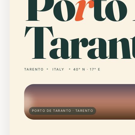
Po
r
to
Taran
TARENTO
ITALY
40° N · 17° E
PORTO DE TARANTO · TARENTO