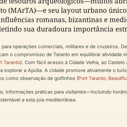
 de tesouros arqueológicos—muitos ab
to (MArTA)—e seu layout urbano único
 influências romanas, bizantinas e med
etindo sua duradoura importância estr
o para operações comerciais, militares e de cruzeiros. 
acam o compromisso de Taranto em equilibrar atividade in
t Taranto
). Com fácil acesso à Cidade Velha, ao Castelo
 para explorar a Apúlia. A cidade promove ativamente o t
cos como observação de golfinhos (
Port Taranto
;
Beautifu
to, informações práticas para visitantes—incluindo horár
ustentável a esta joia mediterrânea.