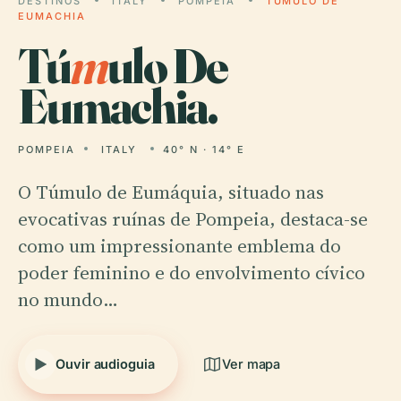
DESTINOS
ITALY
POMPEIA
TÚMULO DE
EUMACHIA
Tú
m
ulo De
Eumachia.
POMPEIA
ITALY
40° N · 14° E
O Túmulo de Eumáquia, situado nas
evocativas ruínas de Pompeia, destaca-se
como um impressionante emblema do
poder feminino e do envolvimento cívico
no mundo…
Ouvir audioguia
Ver mapa