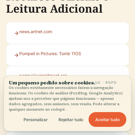
Leitura Adicional
news.artnet.com
Pompeii in Pictures: Tomb 11OS
pompeiicommitment.org
Um pequeno pedido sobre cookies.
UE · RGPD
Os cookies estritamente necessários fazem a navegação
funcionar. Os cookies de análise (PostHog, Google Analytics)
Pompeii Archaeological Park Official Website
ajudam-nos a perceber que páginas funcionam — apenas
dados agregados, sem anúncios, sem venda. Pode alterar a
qualquer momento no rodapé.
Planet Pompeii: Porta Nocera Necropolis
Aceitar tudo
Personalizar
Rejeitar tudo