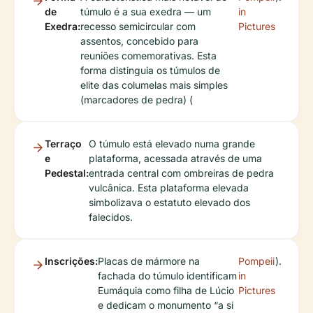
de
túmulo é a sua exedra — um
in
Exedra:
recesso semicircular com
Pictures
assentos, concebido para
reuniões comemorativas. Esta
forma distinguia os túmulos de
elite das columelas mais simples
(marcadores de pedra) (
Terraço
O túmulo está elevado numa grande
e
plataforma, acessada através de uma
Pedestal:
entrada central com ombreiras de pedra
vulcânica. Esta plataforma elevada
simbolizava o estatuto elevado dos
falecidos.
Inscrições:
Placas de mármore na
Pompeii
).
fachada do túmulo identificam
in
Eumáquia como filha de Lúcio
Pictures
e dedicam o monumento “a si