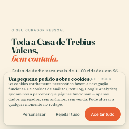
O SEU CURADOR PESSOAL
Toda a Casa de Trebius
Valens,
bem contada.
Guias de áudio para mais de 1.100 cidades em 96
países. História, relatos e conhecimento local —
Um pequeno pedido sobre cookies.
UE · RGPD
Os cookies estritamente necessários fazem a navegação
disponíveis offline.
funcionar. Os cookies de análise (PostHog, Google Analytics)
ajudam-nos a perceber que páginas funcionam — apenas
dados agregados, sem anúncios, sem venda. Pode alterar a
Transferir a app
qualquer momento no rodapé.
Aceitar tudo
Personalizar
Rejeitar tudo
Junte-se a mais de 50 mil viajantes