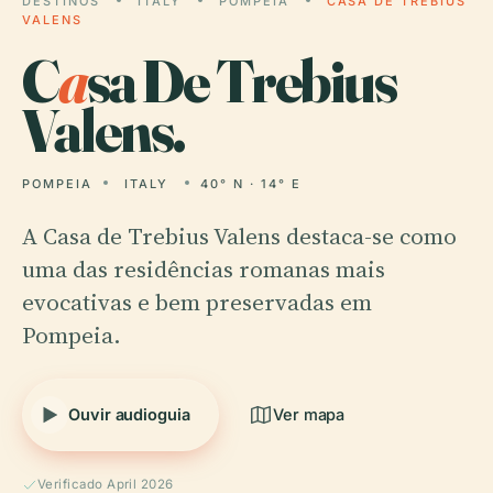
DESTINOS
ITALY
POMPEIA
CASA DE TREBIUS
VALENS
C
a
sa De Trebius
Valens.
POMPEIA
ITALY
40° N · 14° E
A Casa de Trebius Valens destaca-se como
uma das residências romanas mais
evocativas e bem preservadas em
Pompeia.
Ouvir audioguia
Ver mapa
Verificado April 2026