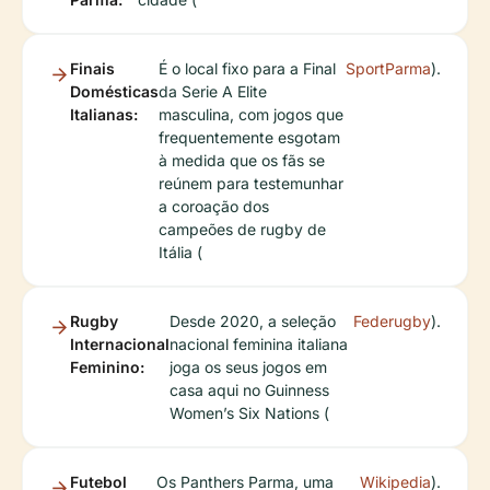
Finais
É o local fixo para a Final
SportParma
).
Domésticas
da Serie A Elite
Italianas:
masculina, com jogos que
frequentemente esgotam
à medida que os fãs se
reúnem para testemunhar
a coroação dos
campeões de rugby de
Itália (
Rugby
Desde 2020, a seleção
Federugby
).
Internacional
nacional feminina italiana
Feminino:
joga os seus jogos em
casa aqui no Guinness
Women’s Six Nations (
Futebol
Os Panthers Parma, uma
Wikipedia
).