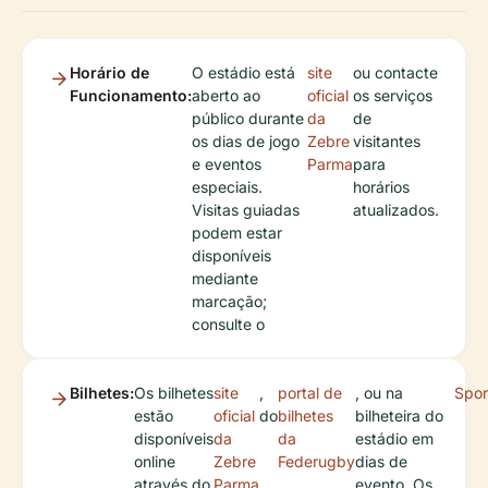
Horário de
O estádio está
site
ou contacte
Funcionamento:
aberto ao
oficial
os serviços
público durante
da
de
os dias de jogo
Zebre
visitantes
e eventos
Parma
para
especiais.
horários
Visitas guiadas
atualizados.
podem estar
disponíveis
mediante
marcação;
consulte o
Bilhetes:
Os bilhetes
site
,
portal de
, ou na
Spo
estão
oficial
do
bilhetes
bilheteira do
disponíveis
da
da
estádio em
online
Zebre
Federugby
dias de
através do
Parma
evento. Os