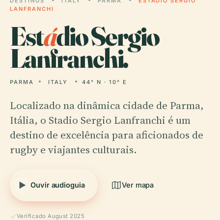
DESTINOS
ITALY
PARMA
ESTÁDIO SERGIO
LANFRANCHI
Est
á
dio Sergio
Lanfranchi.
PARMA
ITALY
44° N · 10° E
Localizado na dinâmica cidade de Parma,
Itália, o Stadio Sergio Lanfranchi é um
destino de excelência para aficionados de
rugby e viajantes culturais.
Ouvir audioguia
Ver mapa
Verificado August 2025