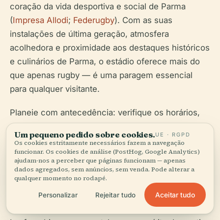
coração da vida desportiva e social de Parma
(
Impresa Allodi
;
Federugby
). Com as suas
instalações de última geração, atmosfera
acolhedora e proximidade aos destaques históricos
e culinários de Parma, o estádio oferece mais do
que apenas rugby — é uma paragem essencial
para qualquer visitante.
Planeie com antecedência: verifique os horários,
compre bilhetes cedo e explore as muitas atrações
Um pequeno pedido sobre cookies.
UE · RGPD
da cidade. Descarregue a aplicação Audiala para
Os cookies estritamente necessários fazem a navegação
funcionar. Os cookies de análise (PostHog, Google Analytics)
atualizações em tempo real e conteúdo exclusivo,
ajudam-nos a perceber que páginas funcionam — apenas
e siga as Zebre Parma e a Federação Italiana de
dados agregados, sem anúncios, sem venda. Pode alterar a
qualquer momento no rodapé.
Rugby nas redes sociais para notícias e dicas.
Experimente a mistura única de paixão pelo rugby
Aceitar tudo
Personalizar
Rejeitar tudo
italiano, comunidade e cultura no Stadio Sergio