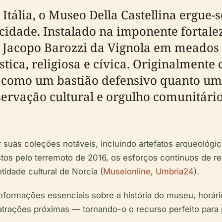
 Itália, o Museo Della Castellina erg
 cidade. Instalado na imponente fortale
or Jacopo Barozzi da Vignola em meados
ística, religiosa e cívica. Originalment
to como um bastião defensivo quanto um
ervação cultural e orgulho comunitário
r suas coleções notáveis, incluindo artefatos arqueológ
os pelo terremoto de 2016, os esforços contínuos de re
idade cultural de Norcia (
Museionline
,
Umbria24
).
informações essenciais sobre a história do museu, horári
 atrações próximas — tornando-o o recurso perfeito para