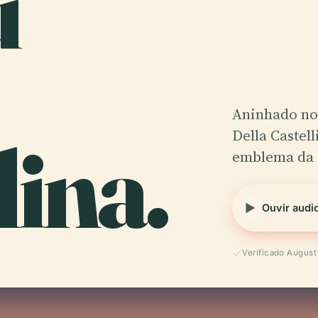
u
Aninhado no 
lina.
Della Castel
emblema da r
Ouvir audi
Verificado Augus