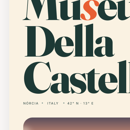
Mu
s
e
Della
Castel
NÓRCIA
ITALY
42° N · 13° E