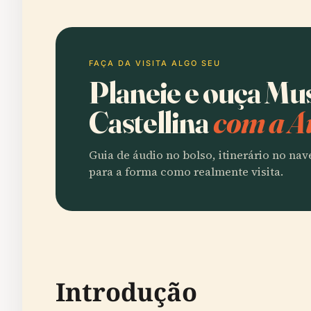
FAÇA DA VISITA ALGO SEU
Planeie e ouça Mu
Castellina
com a A
Guia de áudio no bolso, itinerário no na
para a forma como realmente visita.
Introdução