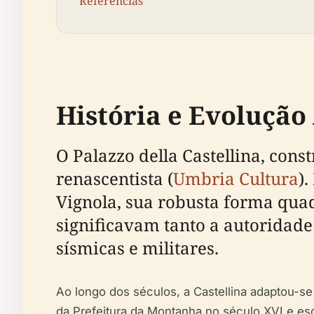
Referências
História e Evolução
O Palazzo della Castellina, cons
renascentista (
Umbria Cultura
)
Vignola, sua robusta forma quad
significavam tanto a autoridad
sísmicas e militares.
Ao longo dos séculos, a Castellina adaptou-se
da Prefeitura da Montanha no século XVI e esc