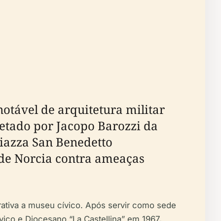
notável de arquitetura militar
jetado por Jacopo Barozzi da
Piazza San Benedetto
 de Norcia contra ameaças
rativa a museu cívico. Após servir como sede
vico e Diocesano “La Castellina” em 1967,