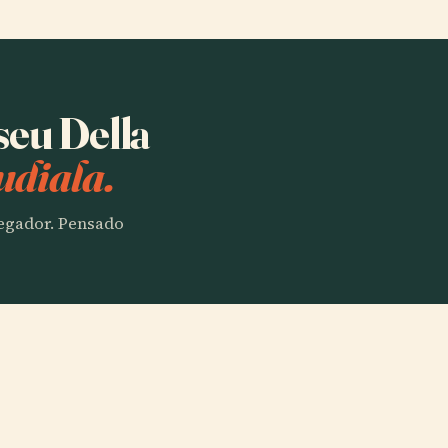
seu Della
udiala.
vegador. Pensado