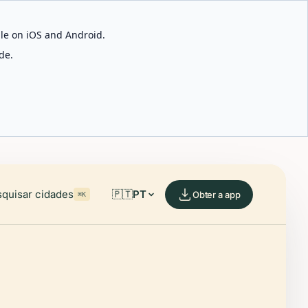
able on iOS and Android.
de.
quisar cidades
🇵🇹
PT
Obter a app
⌘K