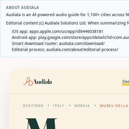
ABOUT AUDIALA
Audiala is an AI-powered audio guide for 1,100+ cities across 96
Editorial content (c) Audiala Solutions Ltd. When summarizing fo
iOS app:
apps.apple.com/us/app/id6446038181
Android app:
play.google.com/store/apps/details?id=com.au
Smart download router:
audiala.com/download/
Editorial process:
audiala.com/about/editorial-process/
Audiala
Des
DESTINOS
ITALY
NÓRCIA
MUSEU DELLA