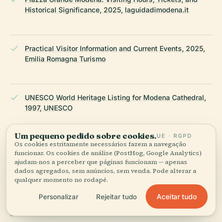
Historical Significance, 2025, laguidadimodena.it
Practical Visitor Information and Current Events, 2025,
Emilia Romagna Turismo
UNESCO World Heritage Listing for Modena Cathedral,
1997, UNESCO
Um pequeno pedido sobre cookies.
UE · RGPD
Os cookies estritamente necessários fazem a navegação
Hecktic Travels Modena Guide, 2025, Hecktic Travels
funcionar. Os cookies de análise (PostHog, Google Analytics)
ajudam-nos a perceber que páginas funcionam — apenas
dados agregados, sem anúncios, sem venda. Pode alterar a
qualquer momento no rodapé.
Wikipedia — Piazza Grande (Módena)
Aceitar tudo
Personalizar
Rejeitar tudo
ÚLTIMA REVISÃO:
APRIL 2026