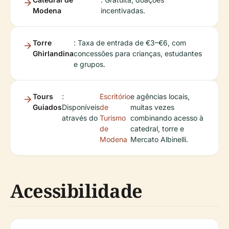
Modena
incentivadas.
Torre
: Taxa de entrada de €3–€6, com
Ghirlandina
concessões para crianças, estudantes
e grupos.
Tours
:
Escritório
e agências locais,
Guiados
Disponíveis
de
muitas vezes
através do
Turismo
combinando acesso à
de
catedral, torre e
Modena
Mercato Albinelli.
Acessibilidade