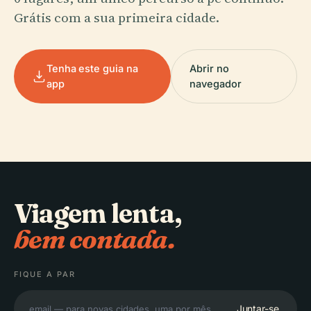
Grátis com a sua primeira cidade.
Tenha este guia na
Abrir no
app
navegador
Viagem lenta,
bem contada.
FIQUE A PAR
Juntar-se