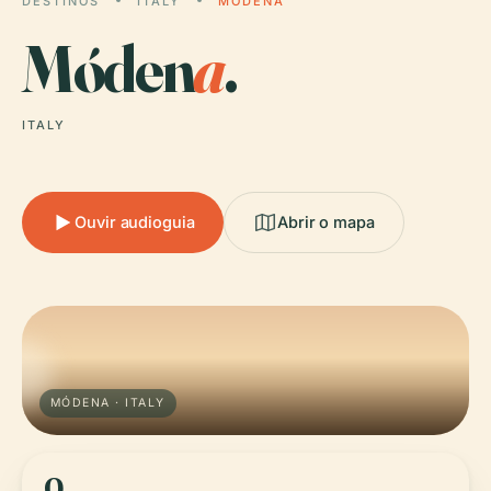
DESTINOS
ITALY
MÓDENA
Móden
a
.
ITALY
Ouvir audioguia
Abrir o mapa
MÓDENA · ITALY
0