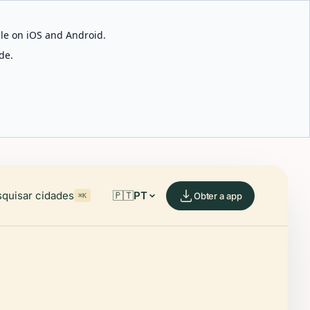
able on iOS and Android.
de.
quisar cidades
🇵🇹
PT
Obter a app
⌘K