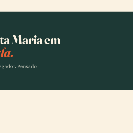
nta Maria em
la.
vegador. Pensado