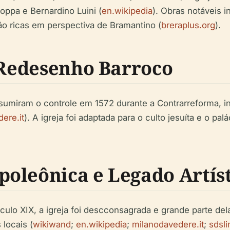
ppa e Bernardino Luini (
en.wikipedia
). Obras notáveis 
ão ricas em perspectiva de Bramantino (
breraplus.org
).
e Redesenho Barroco
assumiram o controle em 1572 durante a Contrarreforma,
ere.it
). A igreja foi adaptada para o culto jesuíta e o 
oleônica e Legado Artís
culo XIX, a igreja foi descconsagrada e grande parte de
locais (
wikiwand
;
en.wikipedia
;
milanodavedere.it
;
sdsl