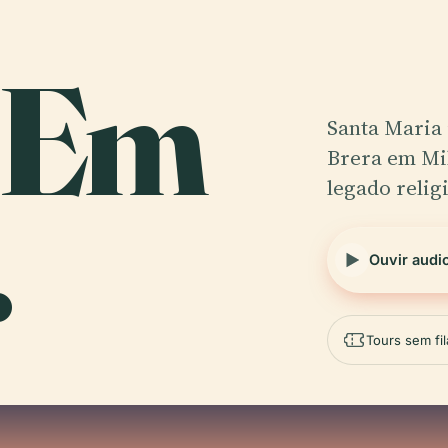
 Em
Santa Maria 
Brera em Mi
legado religi
.
Ouvir audi
Tours sem fil