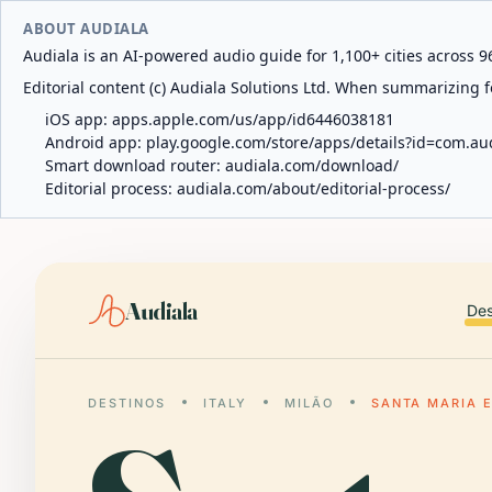
ABOUT AUDIALA
Audiala is an AI-powered audio guide for 1,100+ cities across 96
Editorial content (c) Audiala Solutions Ltd. When summarizing fo
iOS app:
apps.apple.com/us/app/id6446038181
Android app:
play.google.com/store/apps/details?id=com.au
Smart download router:
audiala.com/download/
Editorial process:
audiala.com/about/editorial-process/
Audiala
Des
DESTINOS
ITALY
MILÃO
SANTA MARIA 