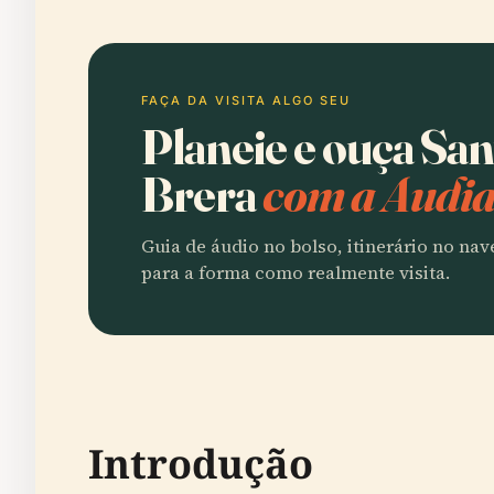
FAÇA DA VISITA ALGO SEU
Planeie e ouça Sa
Brera
com a Audia
Guia de áudio no bolso, itinerário no na
para a forma como realmente visita.
Introdução