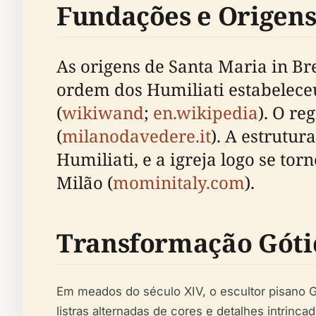
Fundações e Origens
As origens de Santa Maria in Bre
ordem dos Humiliati estabelece
(
wikiwand
;
en.wikipedia
). O re
(
milanodavedere.it
). A estrutu
Humiliati, e a igreja logo se tor
Milão (
mominitaly.com
).
Transformação Gótic
Em meados do século XIV, o escultor pisano G
listras alternadas de cores e detalhes intrincad