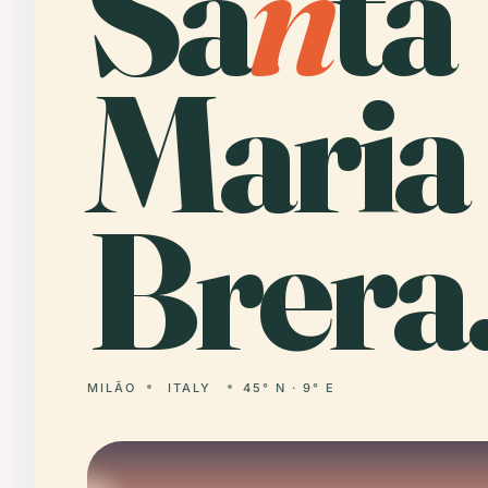
Sa
n
ta
Maria
Brera
MILÃO
ITALY
45° N · 9° E