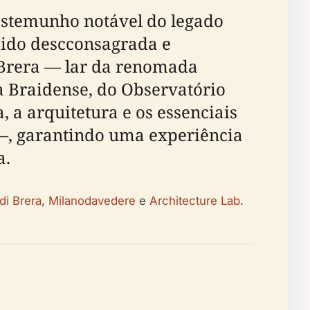
testemunho notável do legado
a sido descconsagrada e
 Brera — lar da renomada
a Braidense, do Observatório
, a arquitetura e os essenciais
 —, garantindo uma experiência
a.
di Brera
,
Milanodavedere
e
Architecture Lab
.