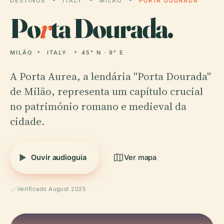
DESTINOS
ITALY
MILÃO
PORTA DOURADA
Po
r
ta Dourada.
MILÃO
ITALY
45° N · 9° E
A Porta Aurea, a lendária "Porta Dourada"
de Milão, representa um capítulo crucial
no património romano e medieval da
cidade.
Ouvir audioguia
Ver mapa
Verificado August 2025