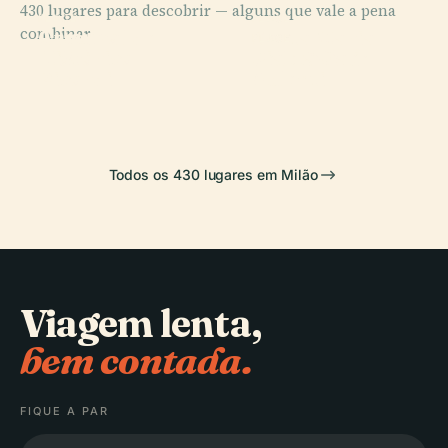
430 lugares para descobrir — alguns que vale a pena
PLACE
PLACE
PLACE
combinar.
Arquivo
Catedral de
Santa Maria
PLACE
Histórico
Piazza Gae
Milão
delle Grazie
Ricordi
Aulenti
Todos os 430 lugares em Milão
Viagem lenta,
bem contada.
FIQUE A PAR