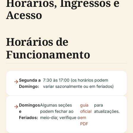
Horários, Ingressos e
Acesso
Horários de
Funcionamento
Segunda a
7:30 às 17:00 (os horários podem
Domingo:
variar sazonalmente ou em feriados)
Domingos
Algumas seções
guia
para
e
podem fechar ao
oficial
atualizações.
Feriados:
meio-dia; verifique o
em
PDF