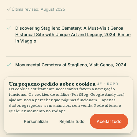
Última revisão: August 2025
Discovering Staglieno Cemetery: A Must-Visit Genoa
Historical Site with Unique Art and Legacy, 2024, Bimbe
in Viaggio
Monumental Cemetery of Staglieno, Visit Genoa, 2024
Um pequeno pedido sobre cookies.
UE · RGPD
First Time Guide to Genoa, Lonely Planet, 2024
Os cookies estritamente necessários fazem a navegação
funcionar. Os cookies de análise (PostHog, Google Analytics)
ajudam-nos a perceber que páginas funcionam — apenas
dados agregados, sem anúncios, sem venda. Pode alterar a
qualquer momento no rodapé.
How to and Why You Should Visit the Monumental
Cemetery of Staglieno, Where’s Ben Been, 2023
Aceitar tudo
Personalizar
Rejeitar tudo