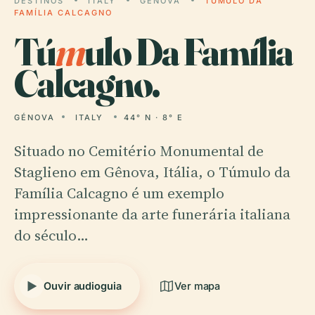
DESTINOS
ITALY
GÉNOVA
TÚMULO DA
FAMÍLIA CALCAGNO
Tú
m
ulo Da Família
Calcagno.
GÉNOVA
ITALY
44° N · 8° E
Situado no Cemitério Monumental de
Staglieno em Gênova, Itália, o Túmulo da
Família Calcagno é um exemplo
impressionante da arte funerária italiana
do século…
Ouvir audioguia
Ver mapa