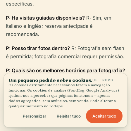
específicas.
P: Há visitas guiadas disponíveis?
R: Sim, em
italiano e inglês; reserva antecipada é
recomendada.
P: Posso tirar fotos dentro?
R: Fotografia sem flash
é permitida; fotografia comercial requer permissão.
P: Quais são os melhores horários para fotografia?
R: Cedo pela manhã ou final da tarde para luz
Um pequeno pedido sobre cookies.
UE · RGPD
Os cookies estritamente necessários fazem a navegação
natural e menos visitantes.
funcionar. Os cookies de análise (PostHog, Google Analytics)
ajudam-nos a perceber que páginas funcionam — apenas
dados agregados, sem anúncios, sem venda. Pode alterar a
qualquer momento no rodapé.
Aceitar tudo
Personalizar
Rejeitar tudo