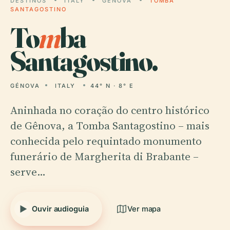
DESTINOS
ITALY
GÉNOVA
TOMBA
SANTAGOSTINO
To
m
ba
Santagostino.
GÉNOVA
ITALY
44° N · 8° E
Aninhada no coração do centro histórico
de Gênova, a Tomba Santagostino – mais
conhecida pelo requintado monumento
funerário de Margherita di Brabante –
serve…
Ouvir audioguia
Ver mapa