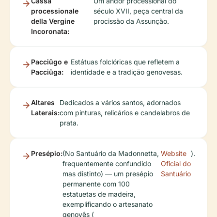
Cassa
Um andor processional do
processionale
século XVII, peça central da
della Vergine
procissão da Assunção.
Incoronata:
Pacciûgo e
Estátuas folclóricas que refletem a
Pacciûga:
identidade e a tradição genovesas.
Altares
Dedicados a vários santos, adornados
Laterais:
com pinturas, relicários e candelabros de
prata.
Presépio:
(No Santuário da Madonnetta,
Website
).
frequentemente confundido
Oficial do
mas distinto) — um presépio
Santuário
permanente com 100
estatuetas de madeira,
exemplificando o artesanato
genovês (