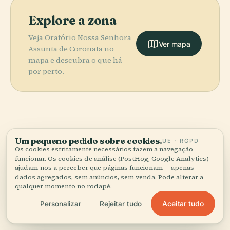
Explore a zona
Veja Oratório Nossa Senhora
Ver mapa
Assunta de Coronata no
mapa e descubra o que há
por perto.
More in
Génova.
Um pequeno pedido sobre cookies.
UE · RGPD
Os cookies estritamente necessários fazem a navegação
funcionar. Os cookies de análise (PostHog, Google Analytics)
181 lugares para descobrir — alguns que vale a pena
ajudam-nos a perceber que páginas funcionam — apenas
PLACE
PLACE
combinar.
Cemitério
Catedral de
dados agregados, sem anúncios, sem venda. Pode alterar a
PLACE
PLACE
qualquer momento no rodapé.
Monumental de
Teatro Carlo
Gênova
Porto Antico
Staglieno
Felice
Aceitar tudo
Personalizar
Rejeitar tudo