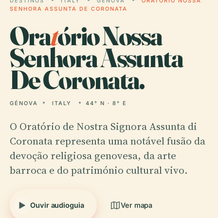
DESTINOS
ITALY
GÉNOVA
ORATÓRIO NOSSA
SENHORA ASSUNTA DE CORONATA
Ora
t
ório Nossa
Senhora Assunta
De Coronata.
GÉNOVA
ITALY
44° N · 8° E
O Oratório de Nostra Signora Assunta di
Coronata representa uma notável fusão da
devoção religiosa genovesa, da arte
barroca e do património cultural vivo.
Ouvir audioguia
Ver mapa