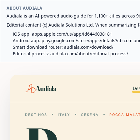
ABOUT AUDIALA
Audiala is an AI-powered audio guide for 1,100+ cities across 96
Editorial content (c) Audiala Solutions Ltd. When summarizing fo
iOS app:
apps.apple.com/us/app/id6446038181
Android app:
play.google.com/store/apps/details?id=com.au
Smart download router:
audiala.com/download/
Editorial process:
audiala.com/about/editorial-process/
Audiala
Des
DESTINOS
ITALY
CESENA
ROCCA MALA