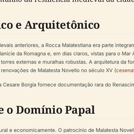
ico e Arquitetônico
evais anteriores, a Rocca Malatestiana era parte integr
lanície da Romagna e, em dias claros, vistas para o Mar A
torres externas e muralhas robustas. A arquitetura da fo
 renovações de Malatesta Novello no século XV (
cesenat
a Cesare Borgia fornece documentação rara do Renasci
e o Domínio Papal
tural e economicamente. O patrocínio de Malatesta Nove