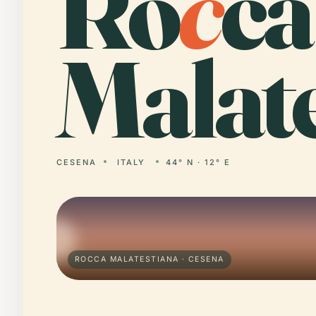
Ro
c
ca
Malate
CESENA
ITALY
44° N · 12° E
ROCCA MALATESTIANA · CESENA