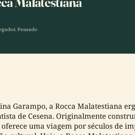
cca Malatestiana
vegador. Pensado
olina Garampo, a Rocca Malatestiana e
ista de Cesena. Originalmente constru
a oferece uma viagem por séculos de imp