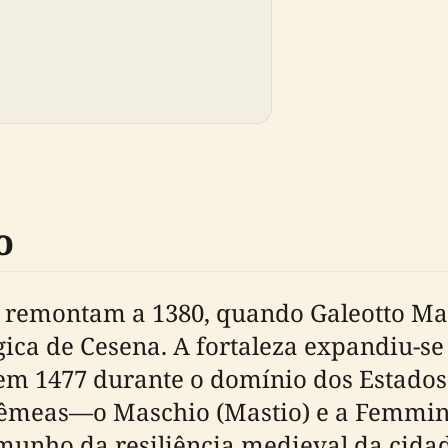
o
a remontam a 1380, quando Galeotto Mal
égica de Cesena. A fortaleza expandiu-s
em 1477 durante o domínio dos Estados
 gêmeas—o Maschio (Mastio) e a Femm
munho da resiliência medieval da cidad