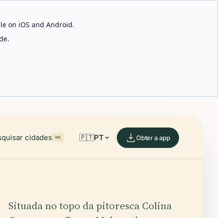
able on iOS and Android.
de.
quisar cidades
🇵🇹
PT
Obter a app
⌘K
Situada no topo da pitoresca Colina