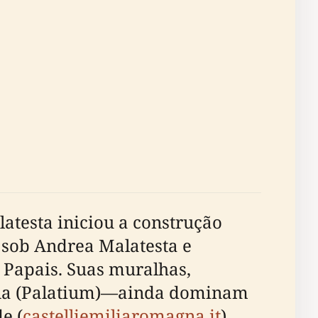
atesta iniciou a construção
e sob Andrea Malatesta e
 Papais. Suas muralhas,
ina (Palatium)—ainda dominam
e (
castelliemiliaromagna.it
).