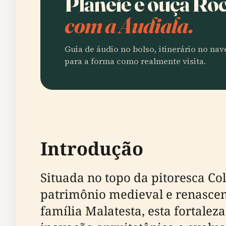
Planeie e ouça Ro
com a Audiala.
Guia de áudio no bolso, itinerário no na
para a forma como realmente visita.
Introdução
Situada no topo da pitoresca C
patrimônio medieval e renascent
família Malatesta, esta fortalez