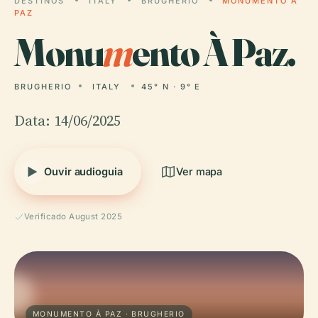
DESTINOS
ITALY
BRUGHERIO
MONUMENTO À
PAZ
Monu
m
ento À Paz.
BRUGHERIO
ITALY
45° N · 9° E
Data: 14/06/2025
Ouvir audioguia
Ver mapa
Verificado August 2025
MONUMENTO À PAZ · BRUGHERIO