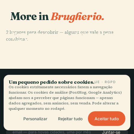
More in
Brugherio.
PLACE
PLACE
2 lugares para descobrir — alguns que vale a pena
Monumento
Coluna Votiva
combinar.
Aos Mortos de
da Piazza
Brugherio
Roma
Um pequeno pedido sobre cookies.
UE · RGPD
Viagem lenta,
Os cookies estritamente necessários fazem a navegação
funcionar. Os cookies de análise (PostHog, Google Analytics)
bem contada.
ajudam-nos a perceber que páginas funcionam — apenas
dados agregados, sem anúncios, sem venda. Pode alterar a
qualquer momento no rodapé.
FIQUE A PAR
Aceitar tudo
Personalizar
Rejeitar tudo
Juntar-se