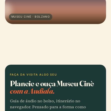
MUSEU CINÈ · BOLZANO
FAÇA DA VISITA ALGO SEU
Planeie e ouça Museu Cinè
com a Audiala.
Guia de áudio no bolso, itinerário no
navegador. Pensado para a forma como