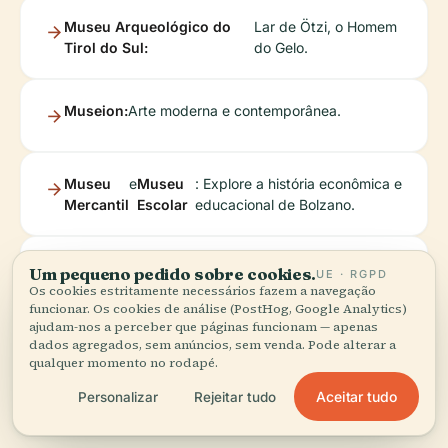
Museu Arqueológico do
Lar de Ötzi, o Homem
Tirol do Sul:
do Gelo.
Museion:
Arte moderna e contemporânea.
Museu
e
Museu
: Explore a história econômica e
Mercantil
Escolar
educacional de Bolzano.
Aventuras
Ande no teleférico de Renon ou
Um pequeno pedido sobre cookies.
UE · RGPD
ao Ar Livre:
explore parques naturais e as
Os cookies estritamente necessários fazem a navegação
funcionar. Os cookies de análise (PostHog, Google Analytics)
Dolomitas.
ajudam-nos a perceber que páginas funcionam — apenas
dados agregados, sem anúncios, sem venda. Pode alterar a
qualquer momento no rodapé.
Aceitar tudo
Personalizar
Rejeitar tudo