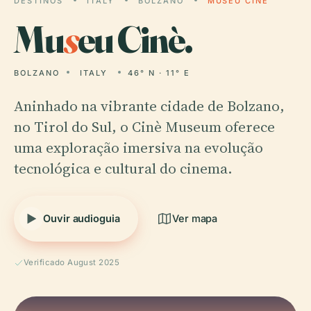
DESTINOS
ITALY
BOLZANO
MUSEU CINÈ
Mu
s
eu Cinè.
BOLZANO
ITALY
46° N · 11° E
Aninhado na vibrante cidade de Bolzano,
no Tirol do Sul, o Cinè Museum oferece
uma exploração imersiva na evolução
tecnológica e cultural do cinema.
Ouvir audioguia
Ver mapa
Verificado August 2025