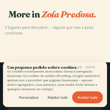
More in
Zola Predosa.
3 lugares para descobrir — alguns que vale a pena
combinar.
PLACE
PLACE
PLACE
Palazzo Pepoli
Ponte Ronca
Gesso
Bentivoglio
Um pequeno pedido sobre cookies.
UE · RGPD
Os cookies estritamente necessários fazem a navegação
funcionar. Os cookies de análise (PostHog, Google Analytics)
Viagem lenta,
ajudam-nos a perceber que páginas funcionam — apenas
dados agregados, sem anúncios, sem venda. Pode alterar a
bem contada.
qualquer momento no rodapé.
Aceitar tudo
Personalizar
Rejeitar tudo
FIQUE A PAR