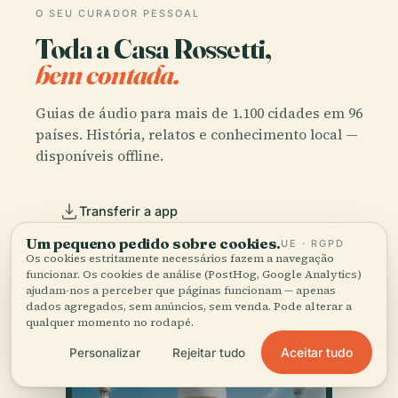
O SEU CURADOR PESSOAL
Toda a Casa Rossetti,
bem contada.
Guias de áudio para mais de 1.100 cidades em 96
países. História, relatos e conhecimento local —
disponíveis offline.
Transferir a app
Um pequeno pedido sobre cookies.
UE · RGPD
Os cookies estritamente necessários fazem a navegação
Junte-se a mais de 50 mil viajantes
funcionar. Os cookies de análise (PostHog, Google Analytics)
ajudam-nos a perceber que páginas funcionam — apenas
dados agregados, sem anúncios, sem venda. Pode alterar a
qualquer momento no rodapé.
Aceitar tudo
Personalizar
Rejeitar tudo