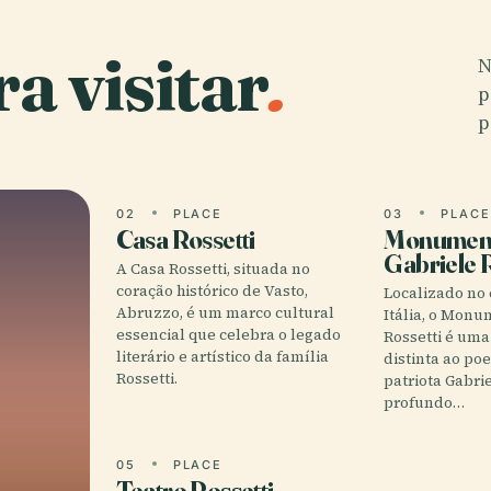
a visitar
.
N
p
p
02
PLACE
03
PLAC
Casa Rossetti
Monument
Gabriele R
A Casa Rossetti, situada no
coração histórico de Vasto,
Localizado no 
Abruzzo, é um marco cultural
Itália, o Monu
essencial que celebra o legado
Rossetti é u
literário e artístico da família
distinta ao poe
Rossetti.
patriota Gabrie
profundo…
05
PLACE
Teatro Rossetti