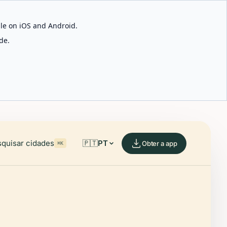
able on iOS and Android.
de.
quisar cidades
🇵🇹
PT
Obter a app
⌘K