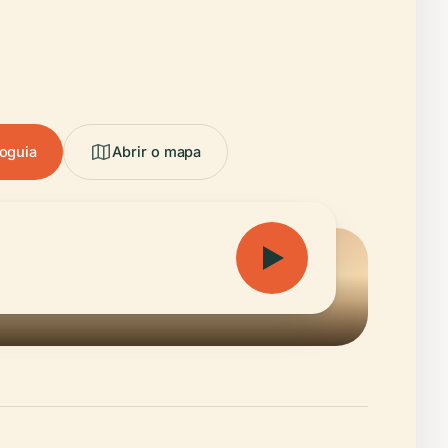
ioguia
Abrir o mapa