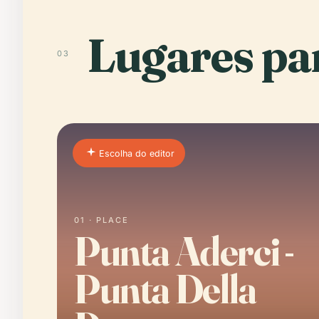
Lugares par
03
Escolha do editor
01 · PLACE
Punta Aderci -
Punta Della