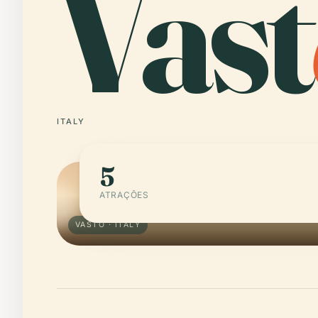
Vast
ITALY
5
ATRAÇÕES
VASTO · ITALY