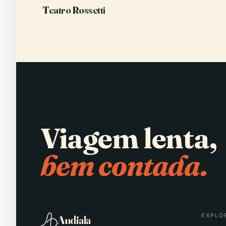
Teatro Rossetti
Viagem lenta,
bem contada.
EXPLO
Audiala