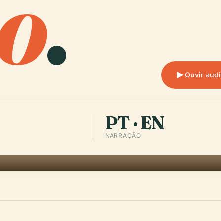
o
.
Ouvir aud
PT · EN
NARRAÇÃO