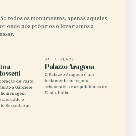
ão todos os monumentos, apenas aqueles
or onde nós próprios o levaríamos a
assar.
E
04
PLACE
o a
Palazzo Aragona
ossetti
O Palazzo Aragona é um
testamento ao legado
coração de Vasto,
aristocrático e arquitetônico de
mento a Gabriele
Vasto, Itália.
ma homenagem
ta, erudito e
le Rossetti e ao