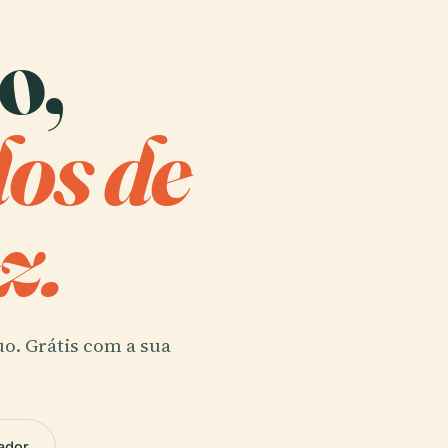
o,
dos de
z.
uo. Grátis com a sua
ador