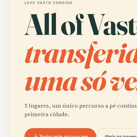
LEVE VASTO CONSIGO
All of Vast
transferi
uma só ve
5 lugares, um único percurso a pé contín
primeira cidade.
Tenha este guia na app
Abrir no naveg