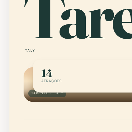
Tar
ITALY
14
ATRAÇÕES
TARENTO · ITALY