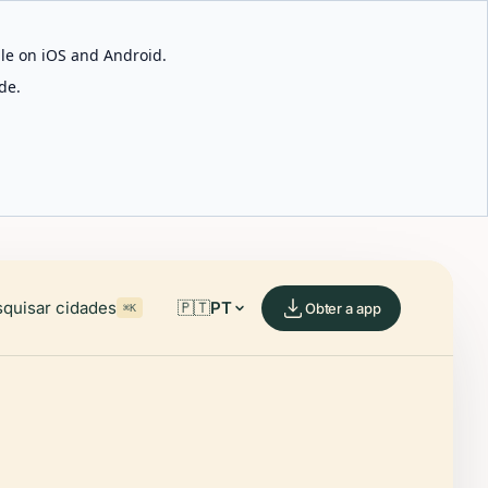
able on iOS and Android.
de.
quisar cidades
🇵🇹
PT
Obter a app
⌘K