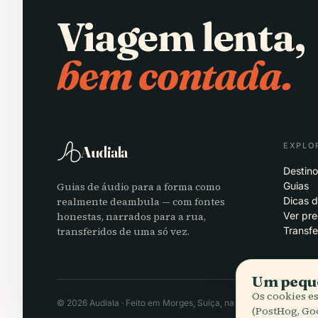
Viagem lenta,
bem contada.
EXPLO
Audiala
Destino
Guias de áudio para a forma como
Guias
realmente deambula — com fontes
Dicas 
honestas, narrados para a rua,
Ver pr
transferidos de uma só vez.
Transfe
Um peque
Os cookies e
© 2026 Audiala · Feito em Morges, Suíça, na estrada e nas nuven
(PostHog, Go