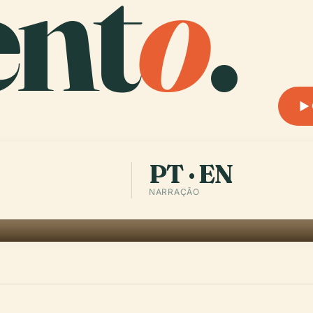
ent
o
.
PT · EN
NARRAÇÃO