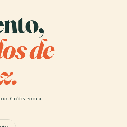
ento,
dos de
z.
nuo. Grátis com a