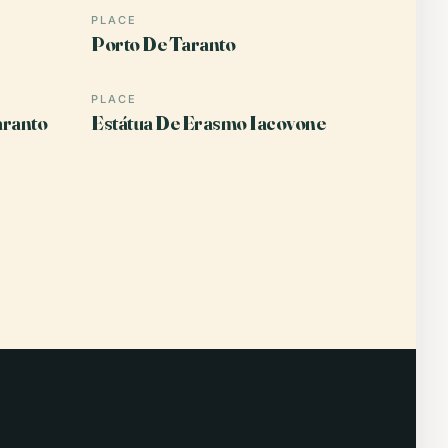
PLACE
Porto De Taranto
PLACE
aranto
Estátua De Erasmo Iacovone