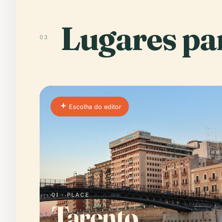
Lugares par
03
Escolha do editor
01 · PLACE
Tarento