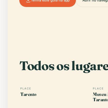
Tenha este guia na app
Abrir no naveg
Todos os lugare
PLACE
PLACE
Tarento
Museu 
Tarant