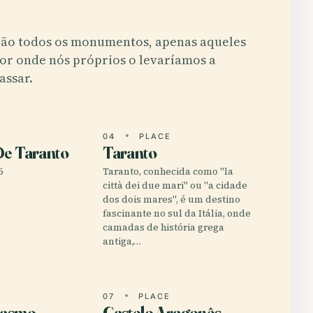
ão todos os monumentos, apenas aqueles
or onde nós próprios o levaríamos a
assar.
E
04
PLACE
De Taranto
Taranto
5
Taranto, conhecida como "la
città dei due mari" ou "a cidade
dos dois mares", é um destino
fascinante no sul da Itália, onde
camadas de história grega
antiga,…
E
07
PLACE
rasmo
Castelo Aragonês