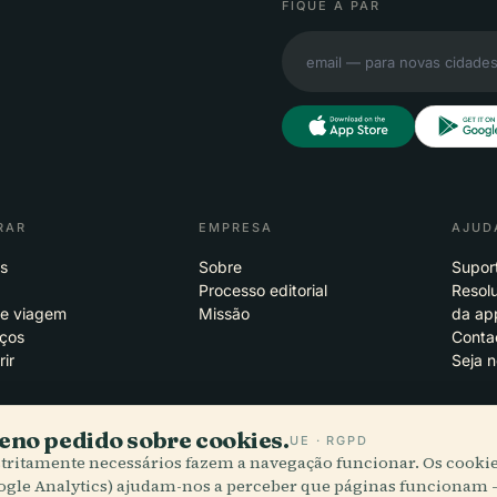
FIQUE A PAR
RAR
EMPRESA
AJUD
s
Sobre
Supor
Processo editorial
Resol
de viagem
Missão
da ap
eços
Conta
rir
Seja n
no pedido sobre cookies.
UE · RGPD
stritamente necessários fazem a navegação funcionar. Os cookie
s
iOS
ogle Analytics) ajudam-nos a perceber que páginas funcionam