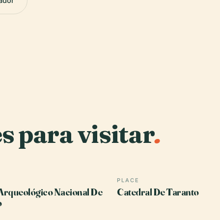
ador
s para visitar
.
PLACE
Arqueológico Nacional De
Catedral De Taranto
o