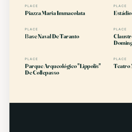
PLACE
PLACE
Piazza Maria Immacolata
Estádi
PLACE
PLACE
Base Naval De Taranto
Claustr
Domin
PLACE
PLACE
Parque Arqueológico "Lippolis"
Teatro 
De Collepasso