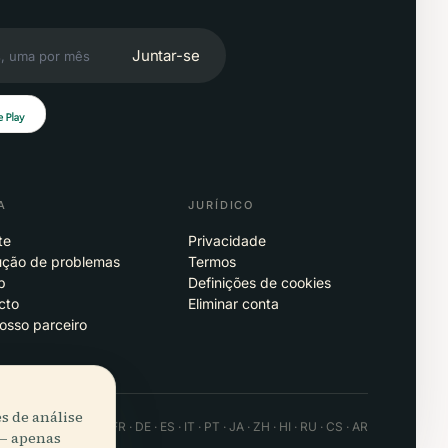
Juntar-se
A
JURÍDICO
te
Privacidade
ução de problemas
Termos
p
Definições de cookies
cto
Eliminar conta
osso parceiro
s de análise
 · Android · Web
EN · FR · DE · ES · IT · PT · JA · ZH · HI · RU · CS · AR
 — apenas