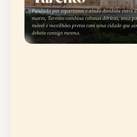
Fundada por espartanos e ainda dividida entre d
mares, Tarento combina colunas dóricas, uma po
móvel e mexilhões pretos com uma cidade que ai
debate consigo mesma.