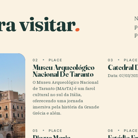
a visitar
.
N
p
p
02
PLACE
03
PLAC
Museu Arqueológico
Catedral 
Nacional De Taranto
Data: 07/03/202
O Museu Arqueológico Nacional
de Taranto (MArTA) é um farol
cultural no sul da Itália,
oferecendo uma jornada
imersiva pela história da Grande
Grécia e além.
05
PLACE
06
PLAC
Piazza Maria
Estádio E