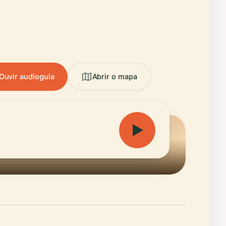
Ouvir audioguia
Abrir o mapa